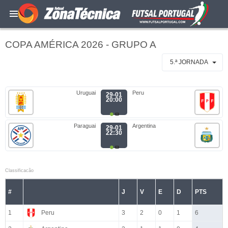
COPA AMÉRICA 2026 - GRUPO A
5.ª JORNADA
Uruguai
Peru
29-01
20:00
Paraguai
Argentina
29-01
22:30
Classificacão
#
J
V
E
D
PTS
1
Peru
3
2
0
1
6