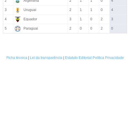
2
Argentina
2
1
1
0
4
3
Uruguai
2
1
1
0
4
4
Equador
3
1
0
2
3
5
Paraguai
2
0
0
2
0
Ficha técnica
|
Lei da transparência
|
Estatuto Editorial
Politica Privacidade