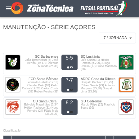
MANUTENÇÃO - SÉRIE AÇORES
7.ª JORNADA
SC Barbarense
SC Lusitânia
5-5
João Bettencourt (5) José
Luís Cunha (1) Hélder
Bertão (19,17) Felizardo
Ferreira (5,2,34) Diogo
Miranda (25,38)
Pereira (17) Bruno Machado
(38)
FCD Santa Bárbara
ADRC Casa da Ribeira
7-7
Leonardo Rebelo (12,10)
Gonçalo Pacheco (11,25)
Cláudio Melo (18) Pedro
Rúben Saúde (29) António
Cabral (19,26) Carlos Costa
Marques (35,38) Gonçalo
(38) Rúben Pereira (39)
Lima (35,20)
CD Santa Clara_
GD Cedrense
8-2
Edivaldo Magalhães (6,34)
Márcio Filipe (25) Maurício
Hélder Pacheco (21) Nuno
Souto (36)
Ferreira (24) Fábio Melo
(38,28,27)
Classificacão