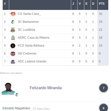
#
J
V
E
D
PTS
1
CD Santa Clara_
6
5
1
0
32
2
SC Barbarense
6
3
2
1
23
3
SC Lusitânia
6
3
2
1
21
4
ADRC Casa da Ribeira
6
3
2
1
18
5
FCD Santa Bárbara
6
2
1
3
15
6
GD Cedrense
6
1
0
5
9
7
ADC Ladeira Grande
6
0
0
6
5
Melhores marcadores
Felizardo Miranda
7
Edivaldo Magalhães
6
CD Santa Clara_