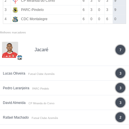
2
CP Miranda do Corvo
6
3
0
3
9
3
PARC-Pindelo
6
3
0
3
9
4
CDC Montalegre
6
0
0
6
0
Melhores marcadores
Jacaré
7
Lucas Oliveira
3
Futsal Clube Azeméis
Pedro Laranjeira
3
PARC-Pindelo
David Almeida
3
CP Miranda do Corvo
Rafael Machado
2
Futsal Clube Azeméis