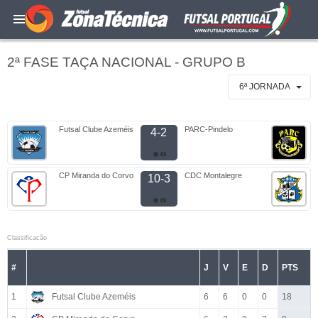
2ª FASE TAÇA NACIONAL - GRUPO B
6ª JORNADA
Futsal Clube Azeméis
PARC-Pindelo
4-2
CP Miranda do Corvo
CDC Montalegre
10-3
Classificacão
#
J
V
E
D
PTS
1
Futsal Clube Azeméis
6
6
0
0
18