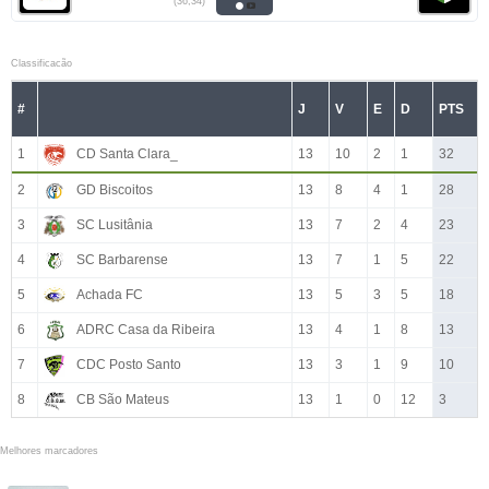
(36,34)
Classificacão
#
J
V
E
D
PTS
1
CD Santa Clara_
13
10
2
1
32
2
GD Biscoitos
13
8
4
1
28
3
SC Lusitânia
13
7
2
4
23
4
SC Barbarense
13
7
1
5
22
5
Achada FC
13
5
3
5
18
6
ADRC Casa da Ribeira
13
4
1
8
13
7
CDC Posto Santo
13
3
1
9
10
8
CB São Mateus
13
1
0
12
3
Melhores marcadores