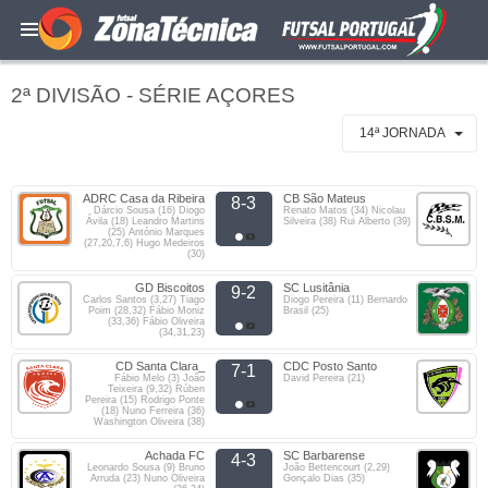
2ª DIVISÃO - SÉRIE AÇORES
14ª JORNADA
ADRC Casa da Ribeira
CB São Mateus
8-3
Dárcio Sousa (16) Diogo
Renato Matos (34) Nicolau
Ávila (18) Leandro Martins
Silveira (38) Rui Alberto (39)
(25) António Marques
(27,20,7,6) Hugo Medeiros
(30)
GD Biscoitos
SC Lusitânia
9-2
Carlos Santos (3,27) Tiago
Diogo Pereira (11) Bernardo
Poim (28,32) Fábio Moniz
Brasil (25)
(33,36) Fábio Oliveira
(34,31,23)
CD Santa Clara_
CDC Posto Santo
7-1
Fábio Melo (3) João
David Pereira (21)
Teixeira (9,32) Rúben
Pereira (15) Rodrigo Ponte
(18) Nuno Ferreira (36)
Washington Oliveira (38)
Achada FC
SC Barbarense
4-3
Leonardo Sousa (9) Bruno
João Bettencourt (2,29)
Arruda (23) Nuno Oliveira
Gonçalo Dias (35)