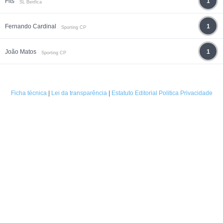
Fits
1
SL Benfica
Fernando Cardinal
1
Sporting CP
João Matos
1
Sporting CP
Ficha técnica
|
Lei da transparência
|
Estatuto Editorial
Politica Privacidade