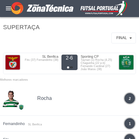
SUPERTAÇA
FINAL
SL Benfica
Sporting CP
2-6
Fits (37) Fernandinho (38)
Taynan (1) Rocha (4,25)
Chaguinha (22 p.b)
Fernando Cardinal (27)
João Matos (38)
Melhores marcadores
Rocha
2
Fernandinho
1
SL Benfica