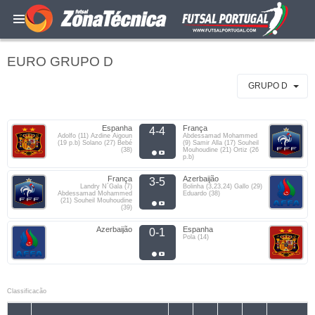
EURO GRUPO D
GRUPO D
Espanha
França
4-4
Adolfo (11) Azdine Aigoun
Abdessamad Mohammed
(19 p.b) Solano (27) Bebé
(9) Samir Alla (17) Souheil
(38)
Mouhoudine (21) Ortiz (26
p.b)
França
Azerbaijão
3-5
Landry N´Gala (7)
Bolinha (3,23,24) Gallo (29)
Abdessamad Mohammed
Eduardo (38)
(21) Souheil Mouhoudine
(39)
Azerbaijão
Espanha
0-1
Pola (14)
Classificacão