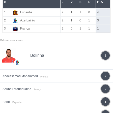
#
J
V
E
D
PTS
1
Espanha
2
1
1
0
4
2
Azerbaijão
2
1
0
1
3
3
França
2
0
1
1
1
Melhores marcadores
Bolinha
3
Abdessamad Mohammed
2
França
Souheil Mouhoudine
2
França
Bebé
1
Espanha