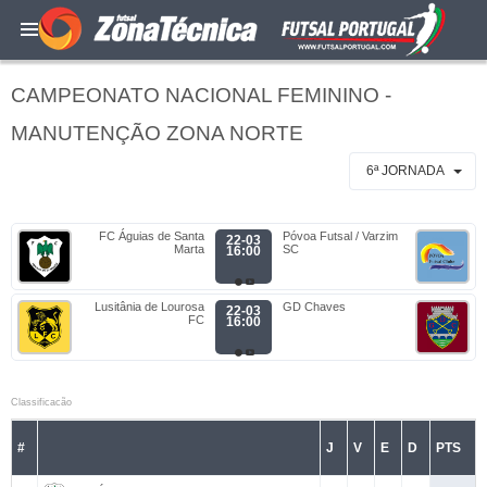
CAMPEONATO NACIONAL FEMININO -
MANUTENÇÃO ZONA NORTE
6ª JORNADA
FC Águias de Santa
Póvoa Futsal / Varzim
22-03
Marta
SC
16:00
Lusitânia de Lourosa
GD Chaves
22-03
FC
16:00
Classificacão
#
J
V
E
D
PTS