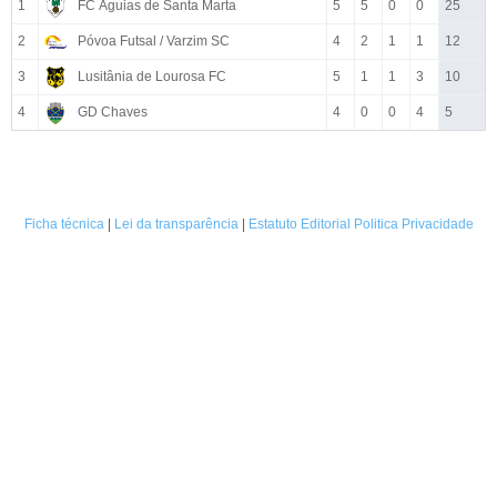
1
FC Águias de Santa Marta
5
5
0
0
25
2
Póvoa Futsal / Varzim SC
4
2
1
1
12
3
Lusitânia de Lourosa FC
5
1
1
3
10
4
GD Chaves
4
0
0
4
5
Ficha técnica
|
Lei da transparência
|
Estatuto Editorial
Politica Privacidade