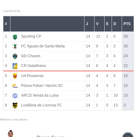
Classificacão
#
J
V
E
D
PTS
1
Sporting CP
14
12
2
0
38
2
FC Águias de Santa Marta
14
9
3
2
30
3
GD Chaves
14
7
3
4
24
4
CR Golpilheira
14
6
4
4
22
5
UA Povoense
14
4
4
6
16
6
Póvoa Futsal / Varzim SC
14
4
3
7
15
7
ARCD Venda da Luísa
14
3
1
10
10
8
Lusitânia de Lourosa FC
14
1
0
13
3
Melhores marcadores