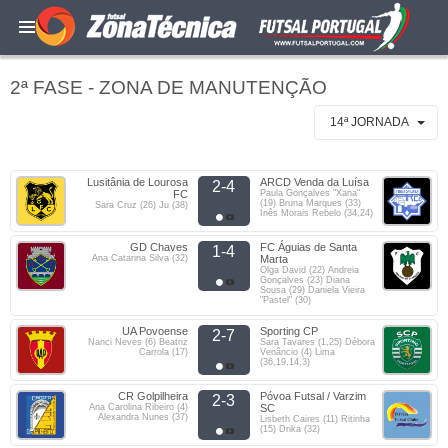
2ª FASE - ZONA DE MANUTENÇÃO
14ª JORNADA
Lusitânia de Lourosa
ARCD Venda da Luísa
2-4
FC
Paula Gonçalves "Xana"
(19) Bruna Marques (33)
Sara Cruz (26) Ju (38)
Inês Morais Rebelo (34,24)
GD Chaves
FC Águias de Santa
1-4
Ana Catarina Silva (32)
Marta
Olga David (22) Andreia
Gonçalves (23) Diana
Sousa (29) Daniela Vieira
"Pastel" (30)
UA Povoense
Sporting CP
2-7
Nanci Neves (6) Beatriz
Sara Tavares (1,25) Débora
Carrola (17)
Venâncio (4) Lima
(36,19,14,3)
CR Golpilheira
Póvoa Futsal / Varzim
2-3
Ana Carolina Ribeiro (4)
SC
Alexandra Nunes (37)
Lisbeth Caires (11) Ritinha
(15) Drika (32)