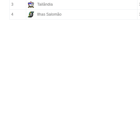
3
Tailândia
4
Ilhas Salomão