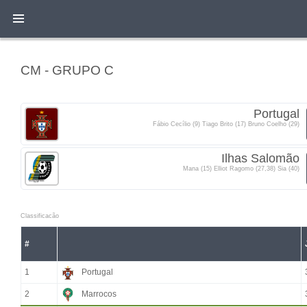
CM - GRUPO C
Portugal
Fábio Cecílio (9) Tiago Brito (17) Bruno Coelho (29)
Ilhas Salomão
Mana (15) Elliot Ragomo (27,38) Sia (40)
Classificacão
#
1
Portugal
2
Marrocos