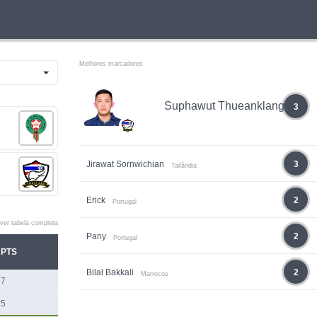
Melhores marcadores
Suphawut Thueanklang
3
Jirawat Sornwichian
3
Tailândia
Erick
2
Portugal
ver tabela completa
Pany
2
Portugal
PTS
Bilal Bakkali
2
Marrocos
7
5