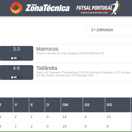
3.ª JORNADA
Marrocos
3-3
Youssef Jaouad (2) Anas Elaayan (24) Bilal Bakkali (37)
Tailândia
4-9
Nawin (4) Suphawut Thueanklang (5,32,39) Kritsada Wongkaeo (17) Jetsada
(24,34) Jirawat Sornwichian (37) Peerapat (39)
J
V
E
D
GM
GS
DG
3
2
1
0
14
4
10
3
1
2
0
10
4
6