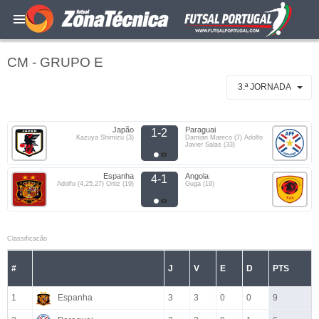
CM - GRUPO E
3.ª JORNADA
Japão
Paraguai
1-2
Kazuya Shimizu (3)
Damián Mareco (7) Adolfo
Javier Salas (33)
Espanha
Angola
4-1
Adolfo (4,25,27) Ortiz (19)
Guga (19)
Classificacão
#
J
V
E
D
PTS
1
Espanha
3
3
0
0
9