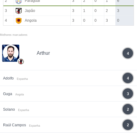
2
Paraguai
3
2
0
1
6
3
Japão
3
1
0
2
3
4
Angola
3
0
0
3
0
Melhores marcadores
Arthur
4
Adolfo
4
Espanha
Guga
3
Angola
Solano
2
Espanha
Raúl Campos
2
Espanha