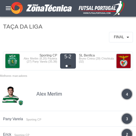
TAÇA DA LIGA
FINAL
Sporting CP
SL Benfica
5-2
Alex Merlim (8,20) Pauleta
Bruno Cintra (29) Chishkala
(27) Pany Varela (35,39)
(32)
Melhores marcadores
Alex Merlim
4
Pany Varela
3
Sporting CP
Erick
2
Sporting CP