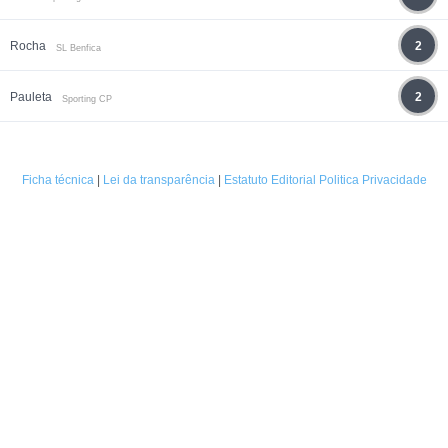
Rocha
2
SL Benfica
Pauleta
2
Sporting CP
Ficha técnica
|
Lei da transparência
|
Estatuto Editorial
Politica Privacidade