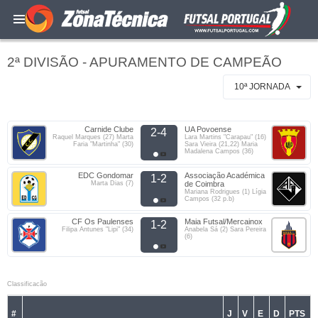
2ª DIVISÃO - APURAMENTO DE CAMPEÃO
10ª JORNADA
Carnide Clube
UA Povoense
2-4
Raquel Marques (27) Marta
Lara Martins "Carapau" (16)
Faria "Martinha" (30)
Sara Vieira (21,22) Maria
Madalena Campos (36)
EDC Gondomar
Associação Académica
1-2
Marta Dias (7)
de Coimbra
Mariana Rodrigues (1) Lígia
Campos (32 p.b)
CF Os Paulenses
Maia Futsal/Mercainox
1-2
Filipa Antunes "Lipi" (34)
Anabela Sá (2) Sara Pereira
(6)
Classificacão
#
J
V
E
D
PTS