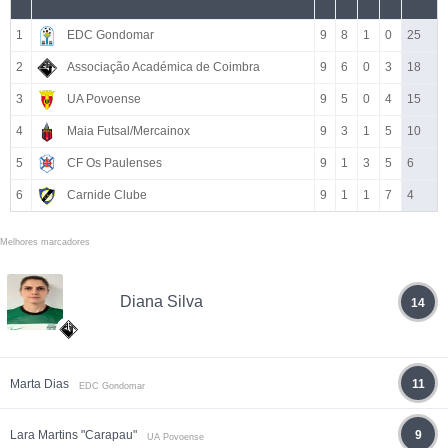
1
EDC Gondomar
9
8
1
0
25
2
Associação Académica de Coimbra
9
6
0
3
18
3
UA Povoense
9
5
0
4
15
4
Maia Futsal/Mercainox
9
3
1
5
10
5
CF Os Paulenses
9
1
3
5
6
6
Carnide Clube
9
1
1
7
4
Melhores marcadores
Diana Silva
14
Marta Dias
11
EDC Gondomar
Lara Martins "Carapau"
9
UA Povoense