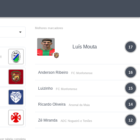
Melhores marcadores
Luís Mouta
17
b)
Anderson Ribeiro
16
FC Monfortense
Luizinho
15
FC Monfortense
Ricardo Oliveira
14
Arsenal da Maia
Zé Miranda
12
ADC Nogueiró e Tenões
ver tabela completa