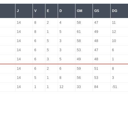
J
V
E
D
GM
GS
DG
14
8
2
4
58
47
11
14
8
1
5
61
49
12
14
6
5
3
58
48
10
14
6
5
3
53
47
6
14
6
3
5
49
48
1
14
6
2
6
59
51
8
14
5
1
8
56
53
3
14
1
1
12
33
84
-51