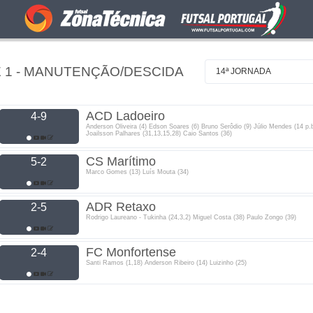
E 1 - MANUTENÇÃO/DESCIDA
14ª JORNADA
ACD Ladoeiro
4-9
Anderson Oliveira (4) Edson Soares (6) Bruno Serôdio (9) Júlio Mendes (14 p.
Joailsson Palhares (31,13,15,28) Caio Santos (36)
CS Marítimo
5-2
Marco Gomes (13) Luís Mouta (34)
ADR Retaxo
2-5
Rodrigo Laureano - Tukinha (24,3,2) Miguel Costa (38) Paulo Zongo (39)
FC Monfortense
2-4
Santi Ramos (1,18) Anderson Ribeiro (14) Luizinho (25)