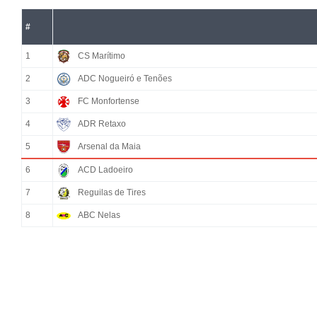
#
1
CS Marítimo
2
ADC Nogueiró e Tenões
3
FC Monfortense
4
ADR Retaxo
5
Arsenal da Maia
6
ACD Ladoeiro
7
Reguilas de Tires
8
ABC Nelas