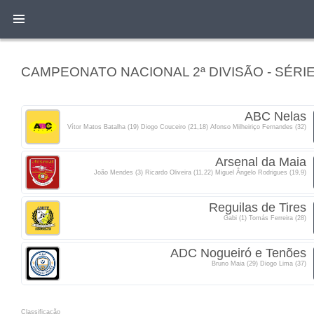
CAMPEONATO NACIONAL 2ª DIVISÃO - SÉRI
ABC Nelas
Vítor Matos Batalha (19) Diogo Couceiro (21,18) Afonso Milheiriço Fernandes (32)
Arsenal da Maia
João Mendes (3) Ricardo Oliveira (11,22) Miguel Ângelo Rodrigues (19,9)
Reguilas de Tires
Gabi (1) Tomás Ferreira (28)
ADC Nogueiró e Tenões
Bruno Maia (29) Diogo Lima (37)
Classificacão