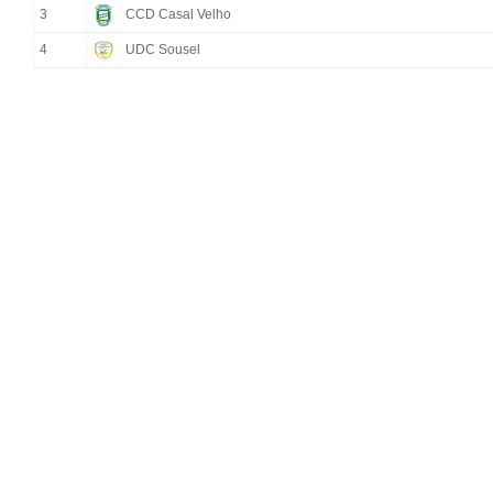
3
CCD Casal Velho
4
UDC Sousel