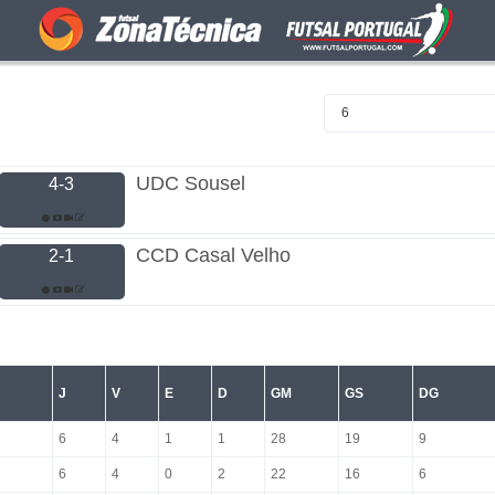
6
UDC Sousel
4-3
CCD Casal Velho
2-1
J
V
E
D
GM
GS
DG
6
4
1
1
28
19
9
6
4
0
2
22
16
6