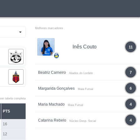
Melhores marcadores
Inês Couto
11
Beatriz Carneiro
7
Aliados do Lordelo
Margarida Gonçalves
6
Maia Futsal
ver tabela completa
Maria Machado
4
Maia Futsal
PTS
Catarina Rebelo
4
Núcleo Desp. Social
16
12