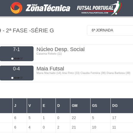
 2ª FASE -SÉRIE G
6ª JORNADA
Núcleo Desp. Social
7-1
Catarina Rebelo (11)
Maia Futsal
0-4
Maria Machado (14) Ana Pinto (33) Claudia Ferreira (36) Diana Barbosa (38)
J
V
E
D
GM
GS
DG
6
5
1
0
22
5
17
6
4
0
2
21
10
11