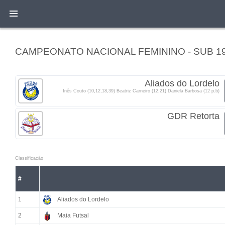
CAMPEONATO NACIONAL FEMININO - SUB 19 -
Aliados do Lordelo
Inês Couto (10,12,18,39) Beatriz Carneiro (12,21) Daniela Barbosa (12 p.b)
GDR Retorta
Classificacão
#
1
Aliados do Lordelo
2
Maia Futsal