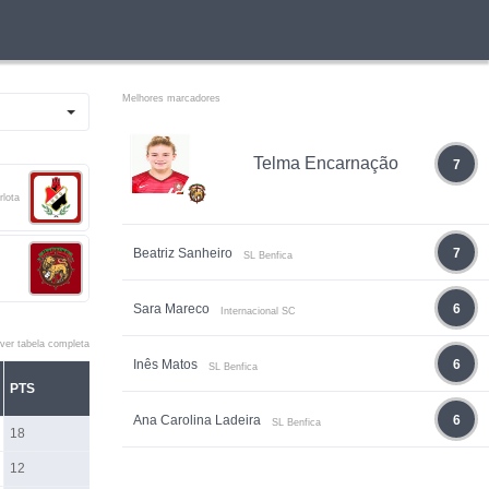
Melhores marcadores
Telma Encarnação
7
rlota
Beatriz Sanheiro
7
SL Benfica
Sara Mareco
6
Internacional SC
ver tabela completa
Inês Matos
6
SL Benfica
PTS
Ana Carolina Ladeira
6
SL Benfica
18
12