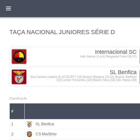
TAÇA NACIONAL JUNIORES SÉRIE D
Internacional SC
Inês Santos (3 p.b) Margarida Forte (39,27)
SL Benfica
Ana Carolina Ladeira (6,14,22) BTT (12) Beatriz Marques (13,31) Beatriz Sanheiro
(13) Leonor Fernandes (16) Beatriz Silva (33) Inês Matos (38)
Classificacão
#
1
SL Benfica
2
CS Marítimo