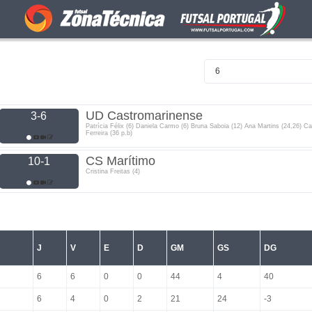
6
UD Castromarinense
3-6
Patrícia Félix (6) Daniela Carmo (6) Bruna Saboia (12) Ana Martins (24,26) Ca
Ferreira (36 p.b)
CS Marítimo
10-1
Cristina Freitas (4)
J
V
E
D
GM
GS
DG
6
6
0
0
44
4
40
6
4
0
2
21
24
-3