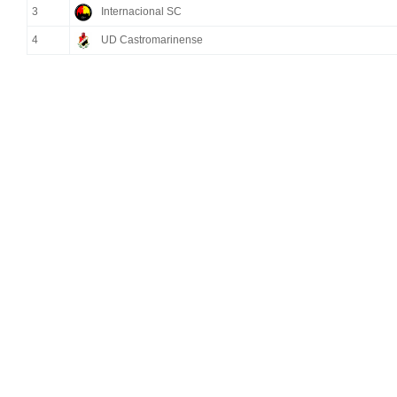
3
Internacional SC
4
UD Castromarinense