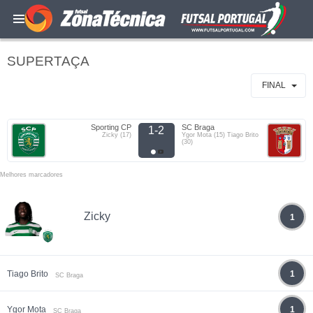
SUPERTAÇA
FINAL
Sporting CP
SC Braga
1-2
Zicky (17)
Ygor Mota (15) Tiago Brito
(30)
Melhores marcadores
Zicky
1
Tiago Brito
1
SC Braga
Ygor Mota
1
SC Braga