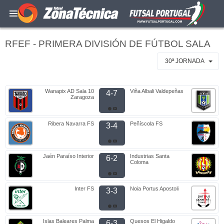
RFEF - PRIMERA DIVISIÓN DE FÚTBOL SALA
30ª JORNADA
Wanapix AD Sala 10
Viña Albali Valdepeñas
4-7
Zaragoza
Ribera Navarra FS
Peñíscola FS
3-4
Jaén Paraíso Interior
Industrias Santa
6-2
Coloma
Inter FS
Noia Portus Apostoli
3-3
Islas Baleares Palma
Quesos El Higaldo
6-3