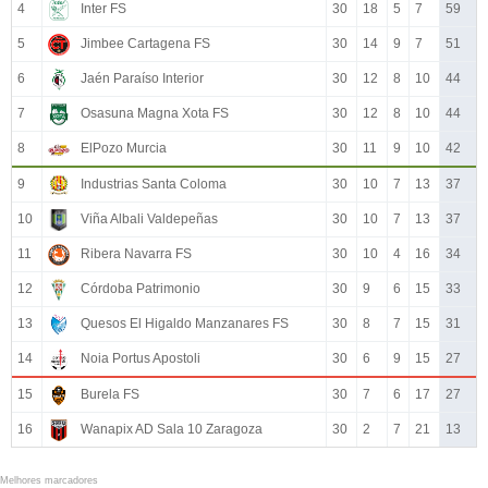
4
Inter FS
30
18
5
7
59
5
Jimbee Cartagena FS
30
14
9
7
51
6
Jaén Paraíso Interior
30
12
8
10
44
7
Osasuna Magna Xota FS
30
12
8
10
44
8
ElPozo Murcia
30
11
9
10
42
9
Industrias Santa Coloma
30
10
7
13
37
10
Viña Albali Valdepeñas
30
10
7
13
37
11
Ribera Navarra FS
30
10
4
16
34
12
Córdoba Patrimonio
30
9
6
15
33
13
Quesos El Higaldo Manzanares FS
30
8
7
15
31
14
Noia Portus Apostoli
30
6
9
15
27
15
Burela FS
30
7
6
17
27
16
Wanapix AD Sala 10 Zaragoza
30
2
7
21
13
Melhores marcadores