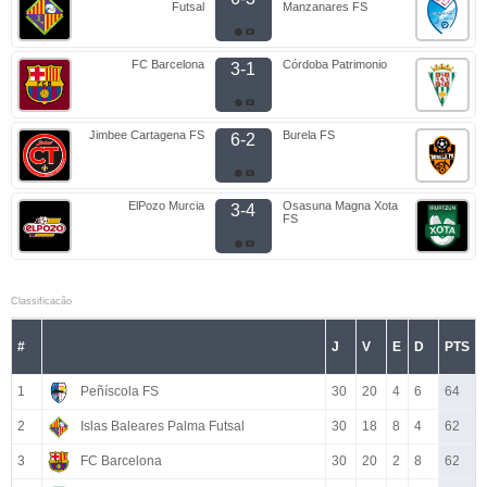
Futsal
Manzanares FS
FC Barcelona
Córdoba Patrimonio
3-1
Jimbee Cartagena FS
Burela FS
6-2
ElPozo Murcia
Osasuna Magna Xota
3-4
FS
Classificacão
#
J
V
E
D
PTS
1
Peñíscola FS
30
20
4
6
64
2
Islas Baleares Palma Futsal
30
18
8
4
62
3
FC Barcelona
30
20
2
8
62