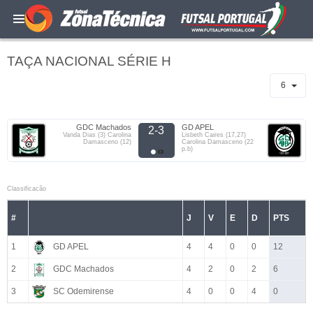
TAÇA NACIONAL SÉRIE H
6
GDC Machados
GD APEL
2-3
Vanda Dias (3) Carolina
Lisbeth Caires (17,27)
Damasceno (12)
Carolina Damasceno (22
p.b)
Classificacão
#
J
V
E
D
PTS
1
GD APEL
4
4
0
0
12
2
GDC Machados
4
2
0
2
6
3
SC Odemirense
4
0
0
4
0