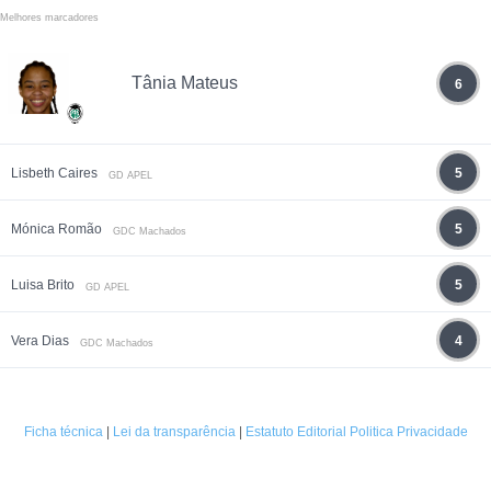
Melhores marcadores
Tânia Mateus
6
Lisbeth Caires
5
GD APEL
Mónica Romão
5
GDC Machados
Luisa Brito
5
GD APEL
Vera Dias
4
GDC Machados
Ficha técnica
|
Lei da transparência
|
Estatuto Editorial
Politica Privacidade