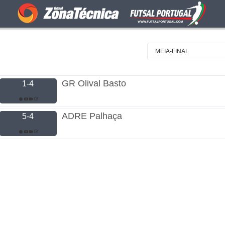
MEIA-FINAL
GR Olival Basto
1-4
ADRE Palhaça
5-4