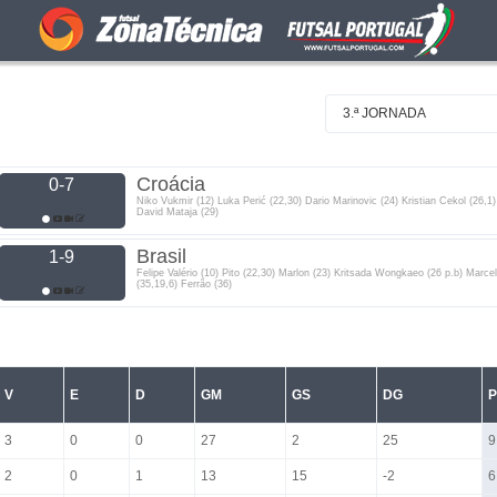
3.ª JORNADA
Croácia
0-7
Niko Vukmir (12) Luka Perić (22,30) Dario Marinovic (24) Kristian Cekol (26,1)
David Mataja (29)
Brasil
1-9
Felipe Valério (10) Pito (22,30) Marlon (23) Kritsada Wongkaeo (26 p.b) Marcel
(35,19,6) Ferrão (36)
V
E
D
GM
GS
DG
P
3
0
0
27
2
25
9
2
0
1
13
15
-2
6