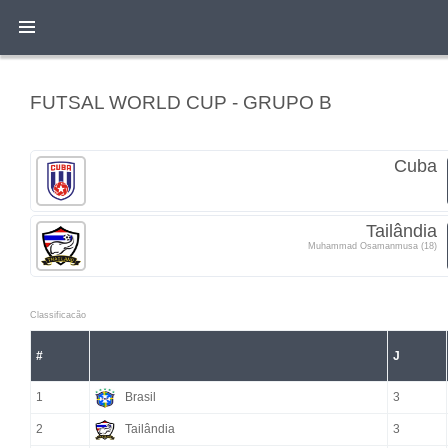
FUTSAL WORLD CUP - GRUPO B
Cuba
Tailândia
Muhammad Osamanmusa (18)
Classificacão
#
J
1
Brasil
3
2
Tailândia
3