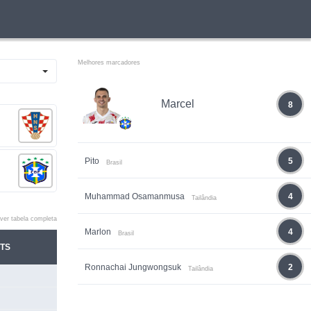
Melhores marcadores
Marcel
8
Pito
5
Brasil
Muhammad Osamanmusa
4
Tailândia
ver tabela completa
Marlon
4
Brasil
TS
Ronnachai Jungwongsuk
2
Tailândia