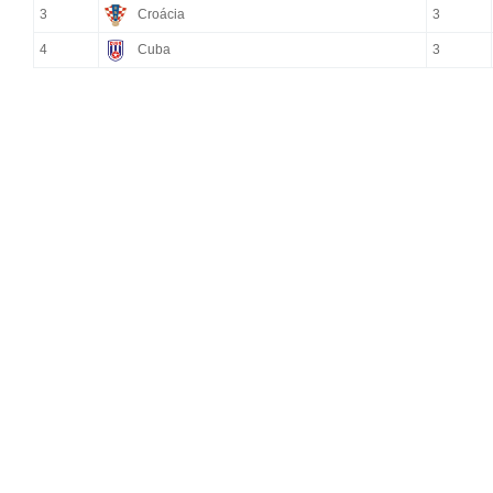
3
Croácia
3
4
Cuba
3