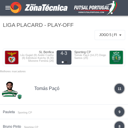
LIGA PLACARD - PLAY-OFF
JOGO 5 | FI
SL Benfica
Sporting CP
4-3
Léo Gugiel (6) André Coelho
Tomás Paçó (14,27) Diogo
(6) Edmilson Kutchy (6,30)
Santos (25)
Silvestre Ferreira (26)
Melhores marcadores
Tomás Paçó
11
Pauleta
9
Sporting CP
Bruno Pinto
8
Sporting CP