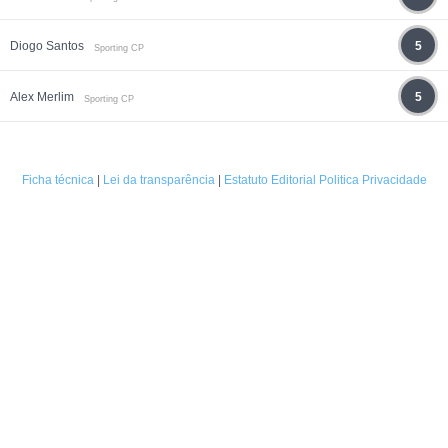
Diogo Santos
5
Sporting CP
Alex Merlim
5
Sporting CP
Ficha técnica
|
Lei da transparência
|
Estatuto Editorial
Politica Privacidade