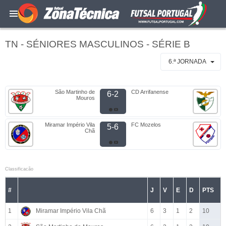
TN - SÉNIORES MASCULINOS - SÉRIE B
6.ª JORNADA
São Martinho de
CD Arrifanense
6-2
Mouros
Miramar Império Vila
FC Mozelos
5-6
Chã
Classificacão
#
J
V
E
D
PTS
1
Miramar Império Vila Chã
6
3
1
2
10