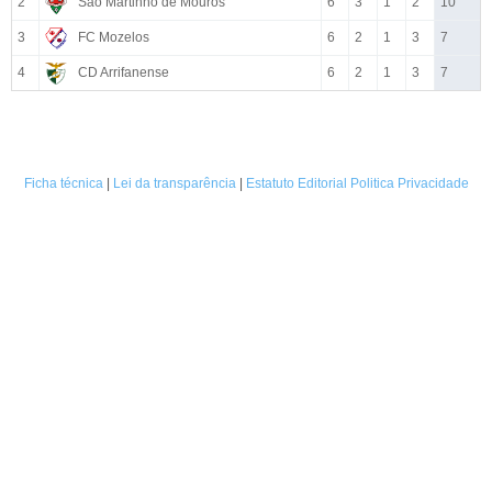
2
São Martinho de Mouros
6
3
1
2
10
3
FC Mozelos
6
2
1
3
7
4
CD Arrifanense
6
2
1
3
7
Ficha técnica
|
Lei da transparência
|
Estatuto Editorial
Politica Privacidade