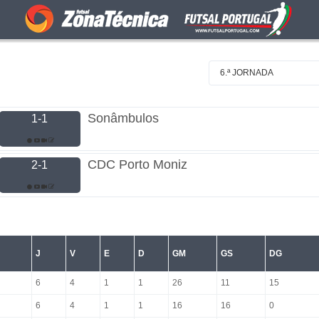
6.ª JORNADA
Sonâmbulos
1-1
CDC Porto Moniz
2-1
J
V
E
D
GM
GS
DG
6
4
1
1
26
11
15
6
4
1
1
16
16
0