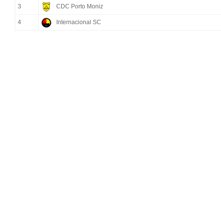
3
CDC Porto Moniz
4
Internacional SC