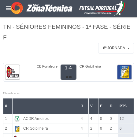
TN - SÉNIORES FEMININOS - 1ª FASE - SÉRIE
F
6ª JORNADA
CB Portalegre
CR Golpilheira
1-4
Classificacão
#
J
V
E
D
PTS
1
ACDR Arneiros
4
4
0
0
12
2
CR Golpilheira
4
2
0
2
6