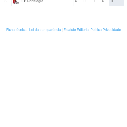
3
CB Portalegre
4
0
0
4
0
Ficha técnica
|
Lei da transparência
|
Estatuto Editorial
Politica Privacidade