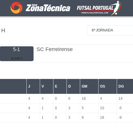
 H
6ª JORNADA
SC Ferreirense
5-1
J
V
E
D
GM
GS
DG
4
4
0
0
18
4
14
4
1
0
3
5
10
-5
4
1
0
3
9
18
-9