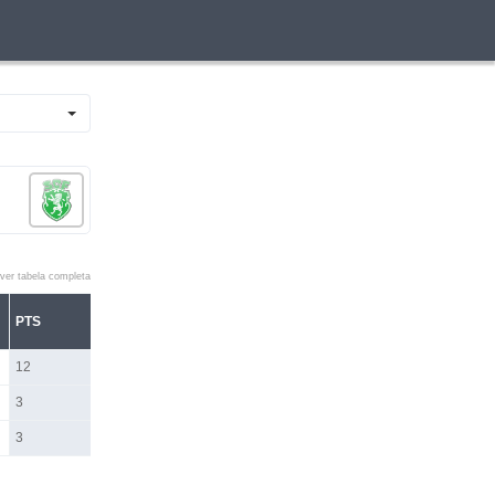
ver tabela completa
PTS
12
3
3