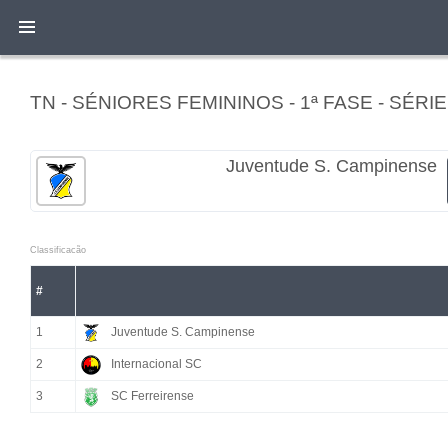
TN - SÉNIORES FEMININOS - 1ª FASE - SÉRIE
Juventude S. Campinense
Classificacão
#
1
Juventude S. Campinense
2
Internacional SC
3
SC Ferreirense