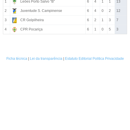
1
Leões Porto Salvo “B”
6
4
1
1
13
2
Juventude S. Campinense
6
4
0
2
12
3
CR Golpilheira
6
2
1
3
7
4
CPR Pocariça
6
1
0
5
3
Ficha técnica
|
Lei da transparência
|
Estatuto Editorial
Politica Privacidade