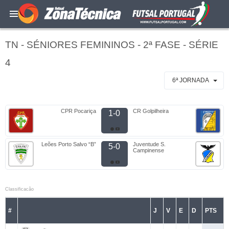
TN - SÉNIORES FEMININOS - 2ª FASE - SÉRIE
4
6ª JORNADA
CPR Pocariça
CR Golpilheira
1-0
Leões Porto Salvo “B”
Juventude S.
5-0
Campinense
Classificacão
#
J
V
E
D
PTS