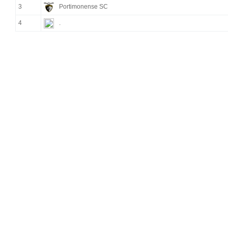
3
Portimonense SC
4
.