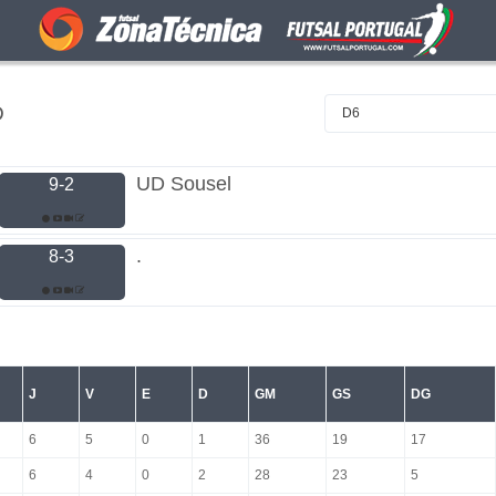
D
D6
UD Sousel
9-2
.
8-3
J
V
E
D
GM
GS
DG
6
5
0
1
36
19
17
6
4
0
2
28
23
5