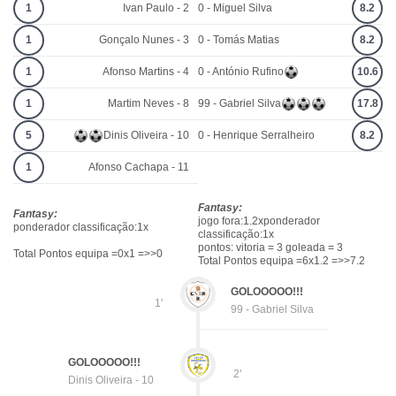
1
Ivan Paulo - 2
0 - Miguel Silva
8.2
1
Gonçalo Nunes - 3
0 - Tomás Matias
8.2
1
Afonso Martins - 4
0 - António Rufino
10.6
1
Martim Neves - 8
99 - Gabriel Silva
17.8
5
Dinis Oliveira - 10
0 - Henrique Serralheiro
8.2
1
Afonso Cachapa - 11
Fantasy:
Fantasy:
jogo fora:1.2xponderador
ponderador classificação:1x
classificação:1x
pontos: vitoria = 3 goleada = 3
Total Pontos equipa =0x1 =>>0
Total Pontos equipa =6x1.2 =>>7.2
GOLOOOOO!!!
1'
99 - Gabriel Silva
GOLOOOOO!!!
2'
Dinis Oliveira - 10