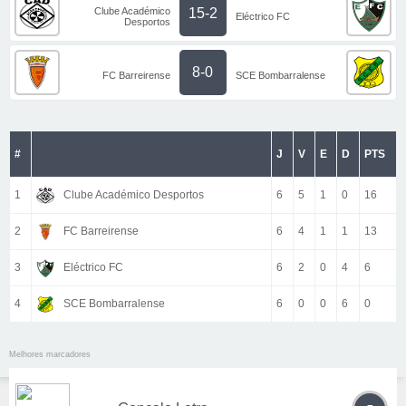
Clube Académico
15-2
Eléctrico FC
Desportos
8-0
FC Barreirense
SCE Bombarralense
#
J
V
E
D
PTS
1
Clube Académico Desportos
6
5
1
0
16
2
FC Barreirense
6
4
1
1
13
3
Eléctrico FC
6
2
0
4
6
4
SCE Bombarralense
6
0
0
6
0
Melhores marcadores