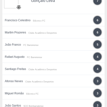
Gonçalo Letra
7
Francisco Celestino
6
Eléctrico FC
Martim Prazeres
6
Clube Académico Desportos
João Franco
5
FC Barreirense
Rafael Augusto
4
FC Barreirense
Santiago Freitas
4
Clube Académico Desportos
Afonso Neves
3
Clube Académico Desportos
Miguel Romão
3
Eléctrico FC
João Santos
3
SCE Bombarralense