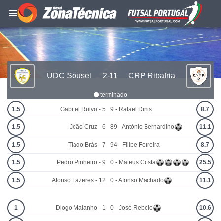
UDC Sousel
2-11
CRP Ribafria
terminado
1.5
Gabriel Ruivo - 5
9 - Rafael Dinis
8.7
1.5
João Cruz - 6
89 - António Bernardino
11.1
1.5
Tiago Brás - 7
94 - Filipe Ferreira
8.7
1.5
Pedro Pinheiro - 9
0 - Mateus Costa
25.5
1.5
Afonso Fazeres - 12
0 - Afonso Machado
11.1
1
Diogo Malanho - 1
0 - José Rebelo
10.6