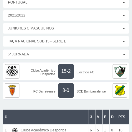
PORTUGAL
2021/2022
JUNIORES C MASCULINOS
TAÇA NACIONAL SUB 15 - SÉRIE E
6ª JORNADA
Clube Académico
15-2
Eléctrico FC
Desportos
8-0
FC Barreirense
SCE Bombarralense
#
J
V
E
D
PTS
1
Clube Académico Desportos
6
5
1
0
16