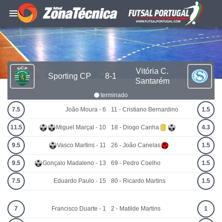
Vitória C.
Sporting CP
8-1
Santarém
terminado
7.5
João Moura - 6
11 - Cristiano Bernardino
1.5
11.5
Miguel Marçal - 10
18 - Diogo Canha
4.3
9.5
Vasco Martins - 11
26 - João Canelas
1.5
9.5
Gonçalo Madaleno - 13
69 - Pedro Coelho
1.5
7.5
Eduardo Paulo - 15
80 - Ricardo Martins
1.5
7
Francisco Duarte - 1
2 - Matilde Martins
1