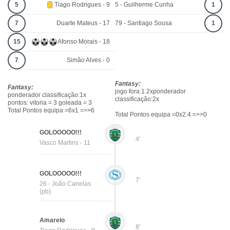
5
Tiago Rodrigues - 9
5 - Guilherme Cunha
1
7
Duarte Mateus - 17
79 - Santiago Sousa
1
15
Afonso Morais - 18
7
Simão Alves - 0
Fantasy:
Fantasy:
jogo fora:1.2xponderador
ponderador classificação:1x
classificação:2x
pontos: vitoria = 3 goleada = 3
Total Pontos equipa =6x1 =>>6
Total Pontos equipa =0x2.4 =>>0
GOLOOOOO!!!
4'
Vasco Martins - 11
GOLOOOOO!!!
7'
26 - João Canelas
(pb)
Amarelo
8'