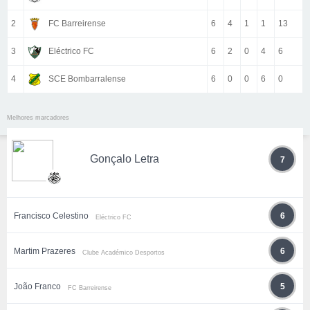
2
FC Barreirense
6
4
1
1
13
3
Eléctrico FC
6
2
0
4
6
4
SCE Bombarralense
6
0
0
6
0
Melhores marcadores
Gonçalo Letra
7
Francisco Celestino
6
Eléctrico FC
Martim Prazeres
6
Clube Académico Desportos
João Franco
5
FC Barreirense