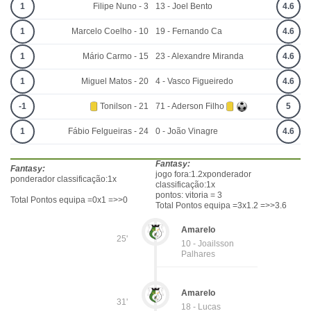
1
Filipe Nuno - 3
13 - Joel Bento
4.6
1
Marcelo Coelho - 10
19 - Fernando Ca
4.6
1
Mário Carmo - 15
23 - Alexandre Miranda
4.6
1
Miguel Matos - 20
4 - Vasco Figueiredo
4.6
-1
Tonilson - 21
71 - Aderson Filho
5
1
Fábio Felgueiras - 24
0 - João Vinagre
4.6
Fantasy:
Fantasy:
jogo fora:1.2xponderador
ponderador classificação:1x
classificação:1x
pontos: vitoria = 3
Total Pontos equipa =0x1 =>>0
Total Pontos equipa =3x1.2 =>>3.6
Amarelo
25'
10 - Joailsson
Palhares
Amarelo
31'
18 - Lucas