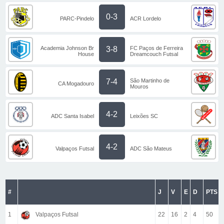
0-3
PARC-Pindelo
ACR Lordelo
Academia Johnson Br
FC Paços de Ferreira
3-8
House
Dreamcouch Futsal
São Martinho de
7-4
CA Mogadouro
Mouros
4-2
ADC Santa Isabel
Leixões SC
4-2
Valpaços Futsal
ADC São Mateus
#
J
V
E
D
PTS
1
Valpaços Futsal
22
16
2
4
50