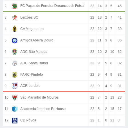
FC Paços de Ferreira Dreamcouch Futsal
2
22
14
3
5
45
3
Leixões SC
22
13
2
7
41
4
CA Mogadouro
22
12
3
7
39
5
Amigos Abeira Douro
22
11
3
8
36
6
ADC São Mateus
22
10
2
10
32
7
ADC Santa Isabel
22
9
5
8
32
8
PARC-Pindelo
22
9
4
9
31
ACR Lordelo
9
22
9
4
9
31
10
São Martinho de Mouros
22
7
2
13
23
11
Academia Johnson Br House
22
5
2
15
17
12
CD Póvoa
22
1
0
21
3