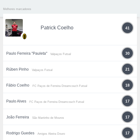
Melhores marcadores
Patrick Coelho
41
Paulo Ferreira "Pauleta"
30
Valpaços Futsal
Rúben Pinho
21
Valpaços Futsal
Fábio Coelho
18
FC Paços de Ferreira Dreamcouch Futsal
Paulo Alves
17
FC Paços de Ferreira Dreamcouch Futsal
João Ferreira
17
São Martinho de Mouros
Rodrigo Guedes
17
Amigos Abeira Douro