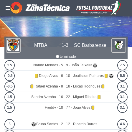
MTBA
1-3
SC Barbarense
terminado
1.5
Nando Mendes - 5
9 - João Teixeira
7.5
-0.5
Diogo Alves - 6
10 - Joailsson Palhares
5.5
-0.5
Rafael Azenha - 8
18 - Lucas Rodrigues
3.1
1.5
Sandro Azenha - 16
22 - Miguel Ribeiro
3.1
1.5
Freddy - 18
77 - João Alves
3.1
3
Bruno Santos - 2
12 - Ricardo Barros
4.6