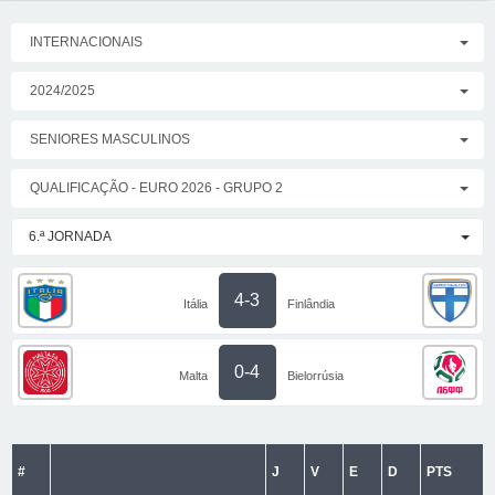
INTERNACIONAIS
2024/2025
SENIORES MASCULINOS
QUALIFICAÇÃO - EURO 2026 - GRUPO 2
6.ª JORNADA
4-3
Itália
Finlândia
0-4
Malta
Bielorrúsia
#
J
V
E
D
PTS