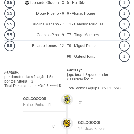
8.5
Leonardo Oliveira - 3
5 - Rui Silva
1
5.5
Diogo Ribeiro - 6
6 - Afonso Roque
1
5.5
Carolina Magano - 7
12 - Candido Marques
1
5.5
Gonçalo Pina - 9
77 - Tiago Marques
1
5.5
Ricardo Lemos - 12
79 - Miguel Pinho
1
99 - Gabriel Faria
1
Fantasy:
Fantasy:
jogo fora:1.2xponderador
ponderador classificação:1.5x
classificação:1x
pontos: vitoria = 3
Total Pontos equipa =3x1.5 =>>4.5
Total Pontos equipa =0x1.2 =>>0
GOLOOOOO!!!
3'
Rafael Pinho - 11
GOLOOOOO!!!
5'
17 - João Bastos