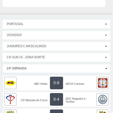
PORTUGAL
2019/2020
JUNIORES C MASCULINOS
CN SUB 15 - ZONA NORTE
14ª JORNADA
0-8
ABC Nelas
ADCR Caxinas
ADC Nogueiró e
6-4
CP Miranda do Corvo
Tenões