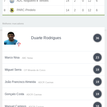
7
ADC Nogueiró e Tenões
14
2
0
12
6
PARC-Pindelo
8
14
2
0
12
6
Melhores marcadores
Duarte Rodrigues
36
Marco Nisa
23
ABC Nelas
Miguel Serra
19
CP Miranda do Corvo
João Francisco Almeida
19
ADCR Caxinas
Gonçalo Costa
19
ADCR Caxinas
Manuel Campos
18
ADCR Caxinas