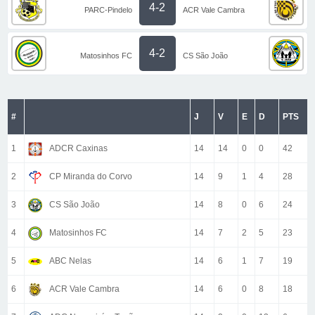
4-2
PARC-Pindelo
ACR Vale Cambra
4-2
Matosinhos FC
CS São João
#
J
V
E
D
PTS
1
ADCR Caxinas
14
14
0
0
42
2
CP Miranda do Corvo
14
9
1
4
28
3
CS São João
14
8
0
6
24
4
Matosinhos FC
14
7
2
5
23
5
ABC Nelas
14
6
1
7
19
6
ACR Vale Cambra
14
6
0
8
18