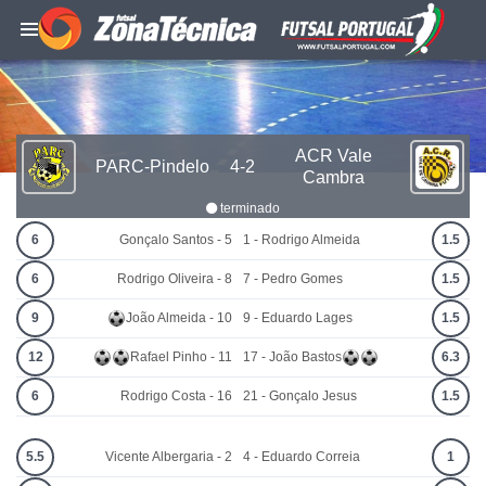
ACR Vale
PARC-Pindelo
4-2
Cambra
terminado
6
Gonçalo Santos - 5
1 - Rodrigo Almeida
1.5
6
Rodrigo Oliveira - 8
7 - Pedro Gomes
1.5
9
João Almeida - 10
9 - Eduardo Lages
1.5
12
Rafael Pinho - 11
17 - João Bastos
6.3
6
Rodrigo Costa - 16
21 - Gonçalo Jesus
1.5
5.5
Vicente Albergaria - 2
4 - Eduardo Correia
1