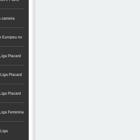
 carreira
a na Cidade do
re Europeu no
Liga Placard
 Liga Placard
Liga Placard
 Liga Feminina
 Liga