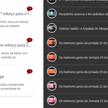
3
FC Porto oficializa Óscar Santos como 13.º reforço para o futsal: "O futsal acompanhou-me durante toda a vida"
Nacional de Arbitragem
Ricardinho anuncia o fim definitivo da
 2026, mais um reforço
oluta na modalid
profissional em conferência históric
Antonio Vadillo: o Arquiteto do Milag
3
Futebol
Futsal | Documentário
Os melhores golos da jornada 22 da 
AD Fundão oficializa Lourenço Aguiar como reforço para 2026/27
 sénior de futsal com
a canhoto po
Os melhores golos da Jornada 20 da
3
Futsal
Os melhores golos da jornada 19 da 
aga
 para a temporada
Os melhores golos da jornada 22 da
a proveniente do
Placard
Os melhores golos da Jornada 21 da