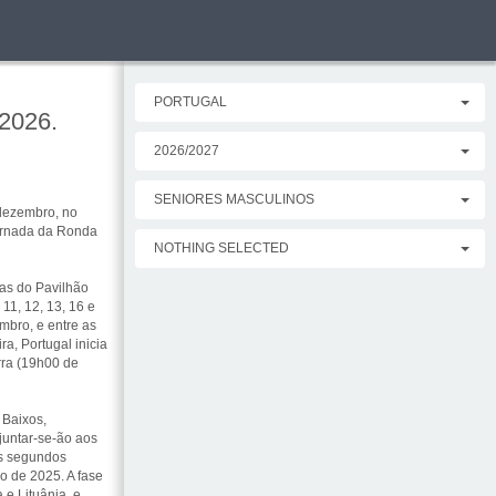
PORTUGAL
'2026.
2026/2027
SENIORES MASCULINOS
 dezembro, no
jornada da Ronda
NOTHING SELECTED
ras do Pavilhão
11, 12, 13, 16 e
mbro, e entre as
a, Portugal inicia
rra (19h00 de
 Baixos,
untar-se-ão aos
es segundos
o de 2025. A fase
e Lituânia, e