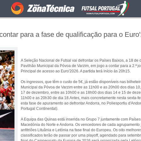
contar para a fase de qualificação para o Euro
A Seleção Nacional de Futsal vai defrontar os Países Baixos, a 18 de
Pavilhão Municipal da Póvoa de Varzim, em jogo a contar para a 2.ª 
Principal de acesso ao Euro'2026. A partida terá início às 20h15.
Os ingressos, que têm o custo de 5€, já estão disponíveis nas bilhetei
Municipal da Póvoa de Varzim entre as 11h00 e as 20h00 dos dias 10, 
17 de dezembro, entre as 10h00 e as 18h00 dos dias 14 e 15 de deze
11h00 e as 20h30 de dia 18.Antes, mais concretamente nesta sexta-feir
esta fase de apuramento ao defrontar Andorra, no Poliesportiu d'Ando
Portugal Continental).
A Equipa das Quinas está inserida no Grupo 7 juntamente com Países
Macedónia do Norte e Andorra. Os vencedores de cada agrupamento j
anfitriões Lituânia e Letónia na fase final do Europeu. Os oito melhor
classificados terão de passar por uma playoff, agendado para setembr
final do Campeonato da Europa de 2026 será organizada pela Letónia 