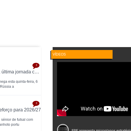
VÍDEOS
3
Continental Futsal Championship chega à última jornada com três seleções na luta pelo título
ga esta quinta-feira, 6
 Rússia a
3
eforço para 2026/27
 sénior de futsal com
anhoto portu
FPF apresenta microplanos estratégi