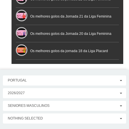
Placard
Os melhores golos da Jornada 21 da Liga Feminina
Placard
Os melhores golos da Jornada 20 da Liga Feminina
Placard
Os melhores golos da jornada 18 da Liga Placard
PORTUGAL
2026/2027
SENIORES MASCULINOS
NOTHING SELECTED