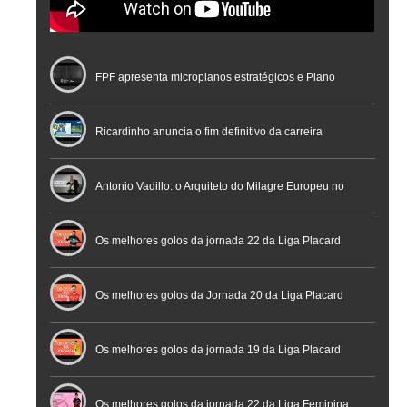
FPF apresenta microplanos estratégicos e Plano
Nacional de Arbitragem
Ricardinho anuncia o fim definitivo da carreira
profissional em conferência histórica na Cidade do
Antonio Vadillo: o Arquiteto do Milagre Europeu no
Futebol
Futsal | Documentário
Os melhores golos da jornada 22 da Liga Placard
Os melhores golos da Jornada 20 da Liga Placard
Futsal
Os melhores golos da jornada 19 da Liga Placard
Os melhores golos da jornada 22 da Liga Feminina