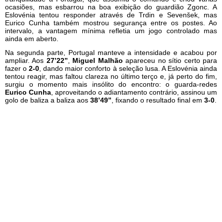
ocasiões, mas esbarrou na boa exibição do guardião Zgonc. A
Eslovénia tentou responder através de Trdin e Sevenšek, mas
Eurico Cunha também mostrou segurança entre os postes. Ao
intervalo, a vantagem mínima refletia um jogo controlado mas
ainda em aberto.
Na segunda parte, Portugal manteve a intensidade e acabou por
ampliar. Aos
27’22’’
,
Miguel Malhão
apareceu no sítio certo para
fazer o
2-0
, dando maior conforto à seleção lusa. A Eslovénia ainda
tentou reagir, mas faltou clareza no último terço e, já perto do fim,
surgiu o momento mais insólito do encontro: o guarda-redes
Eurico Cunha
, aproveitando o adiantamento contrário, assinou um
golo de baliza a baliza aos
38’49’’
, fixando o resultado final em
3-0
.