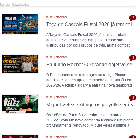
Notícias Relacionadas
08-08 | Nacional
3
Taça de Cascais Futsal 2026 já tem calendário definido
A Taça de Cascais Futsal 2026 já tem calendário
definido e vai reunir seis equipas do concelho,
distribuídas por dois grupos de três, numa compet
08-08 | Nacional
3
Paulinho Rocha: «O grande objetivo será sempre a manutenção, mas com o pensamento em algo mais»
O Portimonense está de regresso à Liga Placard
depois de se ter sagrado campeão da II Divisão em
2025/26. A equipa algarvia entra na nova temporad
08-08 | Nacional
3
Miguel Velez: «Atingir os playoffs será sempre uma obrigação para nós»
Os Leões de Porto Salvo entram na temporada
2026/27 com um novo comando técnico e um plantel
profundamente renovado. Miguel Velez assume a
equipa pr
08-08 | Nacional
3