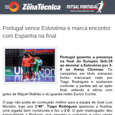
Portugal vence Eslovénia e marca encontro
com Espanha na final
Portugal garantiu a presença
na final do Europeu Sub-19
ao derrotar a Eslovénia por 3-
0 na Arena Chisinau.
Os
campeões em título entraram
fortes, marcaram cedo por
Tiago Rodrigues e souberam
controlar a partida até ao apito
final, selando a vitória com
golos de Miguel Malhão e do guarda-redes Eurico Cunha.
O jogo não podia ter começado melhor para a equipa de José Luís
Mendes: logo aos
1’49’’
,
Tiago Rodrigues
apareceu a finalizar
uma jogada bem construída e fez o
1-0
. O golo madrugador deu
tranquilidade a Portugal, que assumiu o comando e criou várias