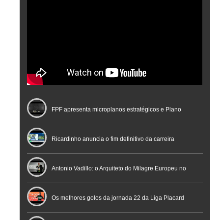
FPF apresenta microplanos estratégicos e Plano
Nacional de Arbitragem
Ricardinho anuncia o fim definitivo da carreira
profissional em conferência histórica na Cidade do
Antonio Vadillo: o Arquiteto do Milagre Europeu no
Futebol
Futsal | Documentário
Os melhores golos da jornada 22 da Liga Placard