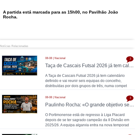
A partida está marcada para as 15h00, no Pavilhão João
Rocha.
Notícias Relacionadas
08-08 | Nacional
3
Taça de Cascais Futsal 2026 já tem calendário definido
A Taça de Cascais Futsal 2026 já tem calendário
definido e vai reunir seis equipas do concelho,
distribuídas por dois grupos de três, numa compet
08-08 | Nacional
3
Paulinho Rocha: «O grande objetivo será sempre a manutenção, mas com o pensamento em algo mais»
O Portimonense está de regresso à Liga Placard
depois de se ter sagrado campeão da II Divisão em
2025/26. A equipa algarvia entra na nova temporad