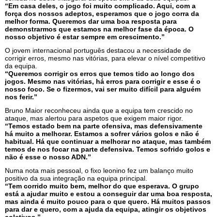
“Em casa deles, o jogo foi muito complicado. Aqui, com a
força dos nossos adeptos, esperamos que o jogo corra da
melhor forma. Queremos dar uma boa resposta para
demonstrarmos que estamos na melhor fase da época. O
nosso objetivo é estar sempre em crescimento.”
O jovem internacional português destacou a necessidade de
corrigir erros, mesmo nas vitórias, para elevar o nível competitivo
da equipa.
“Queremos corrigir os erros que temos tido ao longo dos
jogos. Mesmo nas vitórias, há erros para corrigir e esse é o
nosso foco. Se o fizermos, vai ser muito difícil para alguém
nos ferir.”
Bruno Maior reconheceu ainda que a equipa tem crescido no
ataque, mas alertou para aspetos que exigem maior rigor.
“Temos estado bem na parte ofensiva, mas defensivamente
há muito a melhorar. Estamos a sofrer vários golos e não é
habitual. Há que continuar a melhorar no ataque, mas também
temos de nos focar na parte defensiva. Temos sofrido golos e
não é esse o nosso ADN.”
Numa nota mais pessoal, o fixo leonino fez um balanço muito
positivo da sua integração na equipa principal.
“Tem corrido muito bem, melhor do que esperava. O grupo
está a ajudar muito e estou a conseguir dar uma boa resposta,
mas ainda é muito pouco para o que quero. Há muitos passos
para dar e quero, com a ajuda da equipa, atingir os objetivos