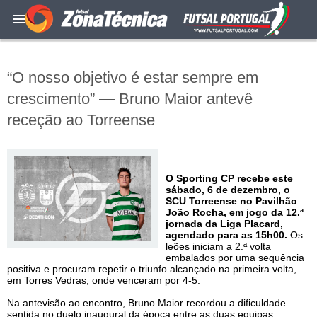
“O nosso objetivo é estar sempre em
crescimento” — Bruno Maior antevê
receção ao Torreense
O Sporting CP recebe este
sábado, 6 de dezembro, o
SCU Torreense no Pavilhão
João Rocha, em jogo da 12.ª
jornada da Liga Placard,
agendado para as 15h00.
Os
leões iniciam a 2.ª volta
embalados por uma sequência
positiva e procuram repetir o triunfo alcançado na primeira volta,
em Torres Vedras, onde venceram por 4-5.
Na antevisão ao encontro, Bruno Maior recordou a dificuldade
sentida no duelo inaugural da época entre as duas equipas.