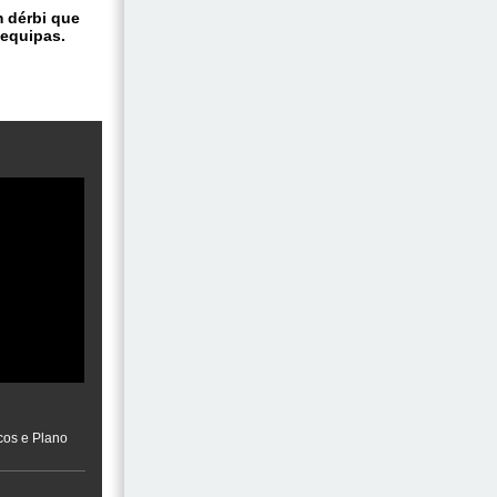
m dérbi que
 equipas.
cos e Plano