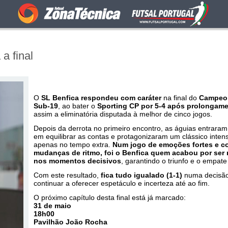
a final
O
SL Benfica respondeu com caráter
na final do
Campeon
Sub-19
, ao bater o
Sporting CP por 5-4 após prolongam
assim a eliminatória disputada à melhor de cinco jogos.
Depois da derrota no primeiro encontro, as águias entrara
em equilibrar as contas e protagonizaram um clássico intens
apenas no tempo extra.
Num jogo de emoções fortes e c
mudanças de ritmo, foi o Benfica quem acabou por ser 
nos momentos decisivos
, garantindo o triunfo e o empate 
Com este resultado,
fica tudo igualado (1-1)
numa decisão
continuar a oferecer espetáculo e incerteza até ao fim.
O próximo capítulo desta final está já marcado:
31 de maio
18h00
Pavilhão João Rocha