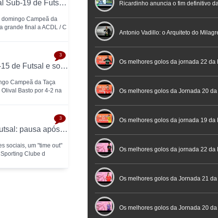
GR Olival Basto conquista a Taça Nacional Sub-19 de Futsal após bater ACDL / CBIDN
Nacional de Arbitragem
Ricardinho anuncia o fim definitivo da
te domingo Campeã da
a grande final a ACDL / C
profissional em conferência históric
Antonio Vadillo: o Arquiteto do Milag
3
Futebol
Futsal | Documentário
Os melhores golos da jornada 22 da 
SC Braga conquista a Taça Nacional Sub-15 de Futsal e sobe ao Campeonato Nacional 26/27
ingo Campeã da Taça
Olival Basto por 4-2 na
Os melhores golos da Jornada 20 da
3
Futsal
Os melhores golos da jornada 19 da 
Alexandre Teixeira anuncia "time out" no futsal: pausa após título de Campeão Nacional pelo Sporting CP
s sociais, um "time out"
Os melhores golos da jornada 22 da
 Sporting Clube d
Placard
Os melhores golos da Jornada 21 da
Feminina Placard
Os melhores golos da Jornada 20 da