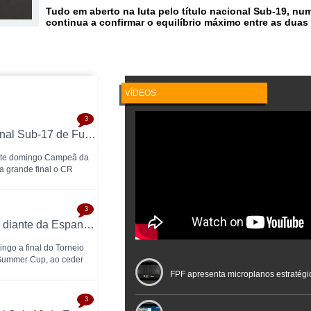
Tudo em aberto na luta pelo título nacional Sub-19, nu
continua a confirmar o equilíbrio máximo entre as duas
VÍDEOS
3
GCR Nun'Álvares conquista a Taça Nacional Sub-17 de Futsal nas grandes penalidades e sobe ao Nacional
este domingo Campeã da
a grande final o CR
3
Sub-19 caem na final do Torneio de Poreč diante da Espanha (1-2)
ngo a final do Torneio
 Summer Cup, ao ceder
FPF apresenta microplanos estratégi
3