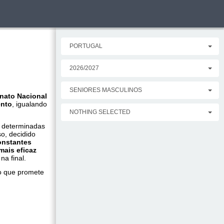
PORTUGAL
2026/2027
SENIORES MASCULINOS
ato Nacional
ento
, igualando
NOTHING SELECTED
m determinadas
o, decidido
onstantes
mais eficaz
na final.
 que promete