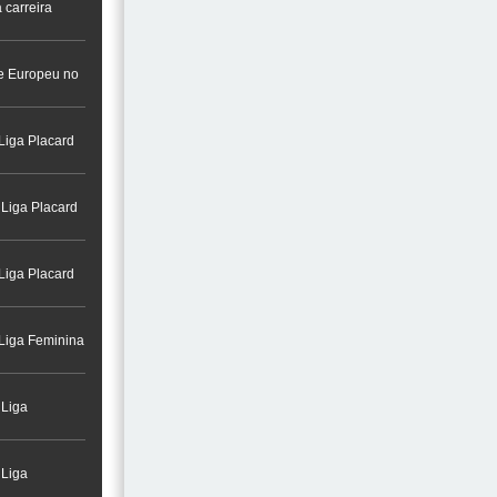
 carreira
a na Cidade do
re Europeu no
Liga Placard
 Liga Placard
Liga Placard
 Liga Feminina
 Liga
 Liga