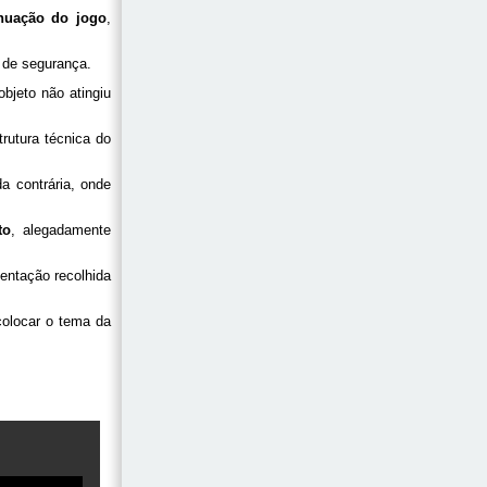
nuação do jogo
,
 de segurança.
bjeto não atingiu
trutura técnica do
a contrária, onde
to
, alegadamente
entação recolhida
colocar o tema da