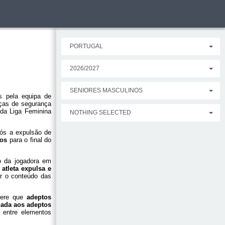
PORTUGAL
2026/2027
SENIORES MASCULINOS
s pela equipa de
rças de segurança
 da Liga Feminina
NOTHING SELECTED
ós a expulsão de
dos
para o final do
so da jogadora em
 atleta expulsa e
ar o conteúdo das
efere que
adeptos
nada aos adeptos
s entre elementos