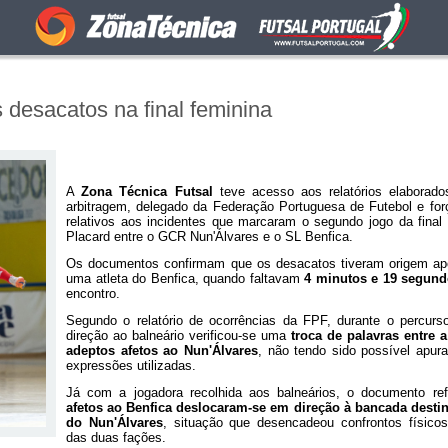
 desacatos na final feminina
A
Zona Técnica Futsal
teve acesso aos relatórios elaborado
arbitragem, delegado da Federação Portuguesa de Futebol e fo
relativos aos incidentes que marcaram o segundo jogo da final
Placard entre o GCR Nun'Álvares e o SL Benfica.
Os documentos confirmam que os desacatos tiveram origem ap
uma atleta do Benfica, quando faltavam
4 minutos e 19 segun
encontro.
Segundo o relatório de ocorrências da FPF, durante o percur
direção ao balneário verificou-se uma
troca de palavras entre a
adeptos afetos ao Nun'Álvares
, não tendo sido possível apur
expressões utilizadas.
Já com a jogadora recolhida aos balneários, o documento r
afetos ao Benfica deslocaram-se em direção à bancada desti
do Nun'Álvares
, situação que desencadeou confrontos físico
das duas fações.