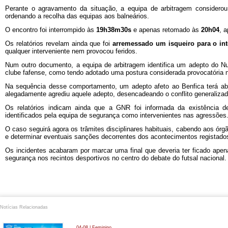
Perante o agravamento da situação, a equipa de arbitragem consider
ordenando a recolha das equipas aos balneários.
O encontro foi interrompido às
19h38m30s
e apenas retomado às
20h04
, 
Os relatórios revelam ainda que foi
arremessado um isqueiro para o int
qualquer interveniente nem provocou feridos.
Num outro documento, a equipa de arbitragem identifica um adepto do N
clube fafense, como tendo adotado uma postura considerada provocatória na
Na sequência desse comportamento, um adepto afeto ao Benfica terá aba
alegadamente agrediu aquele adepto, desencadeando o conflito generalizad
Os relatórios indicam ainda que a GNR foi informada da existência 
identificados pela equipa de segurança como intervenientes nas agressões
O caso seguirá agora os trâmites disciplinares habituais, cabendo aos ó
e determinar eventuais sanções decorrentes dos acontecimentos registado
Os incidentes acabaram por marcar uma final que deveria ter ficado ape
segurança nos recintos desportivos no centro do debate do futsal nacional.
Notícias Relacionadas
04-08 | Feminino