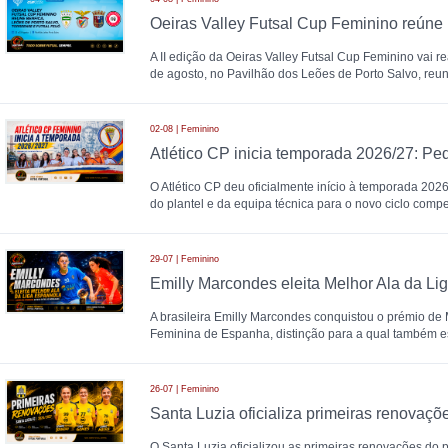
A II edição da Oeiras Valley Futsal Cup Feminino vai re
de agosto, no Pavilhão dos Leões de Porto Salvo, reu
02-08 | Feminino
O Atlético CP deu oficialmente início à temporada 20
do plantel e da equipa técnica para o novo ciclo compet
29-07 | Feminino
A brasileira Emilly Marcondes conquistou o prémio de M
Feminina de Espanha, distinção para a qual também 
26-07 | Feminino
O Santa Luzia oficializou as primeiras renovações do pl