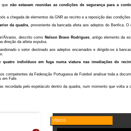
ou que
não estavam reunidas as condições de segurança para a conti
após a chegada de elementos da GNR ao recinto e a reposição das condições
erior da quadra
, proveniente da bancada afeta aos adeptos do Benfica. O o
un'Álvares, descrito como
Nelson Bravo Rodrigues
, antigo elemento da es
 direção da atleta expulsa.
ndonado o setor destinado aos adeptos encarnados e dirigido-se à bancad
o.
de
quatro indivíduos em fuga numa viatura nas imediações do recin
.
rgãos competentes da Federação Portuguesa de Futebol analisar toda a docum
s em Fafe.
nas recordada pelo espetáculo dentro da quadra, num momento que volta a 
VÍDEOS