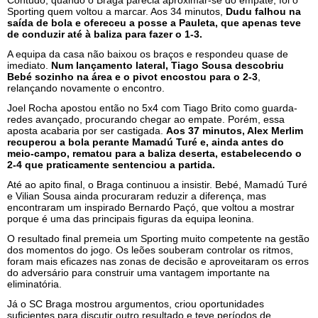
Contudo, quando o Braga parecia aproximar-se do empate, foi o
Sporting quem voltou a marcar. Aos 34 minutos,
Dudu falhou na
saída de bola e ofereceu a posse a Pauleta, que apenas teve
de conduzir até à baliza para fazer o 1-3.
A equipa da casa não baixou os braços e respondeu quase de
imediato.
Num lançamento lateral, Tiago Sousa descobriu
Bebé sozinho na área e o pivot encostou para o 2-3
,
relançando novamente o encontro.
Joel Rocha apostou então no 5x4 com Tiago Brito como guarda-
redes avançado, procurando chegar ao empate. Porém, essa
aposta acabaria por ser castigada.
Aos 37 minutos, Alex Merlim
recuperou a bola perante Mamadú Turé e, ainda antes do
meio-campo, rematou para a baliza deserta, estabelecendo o
2-4 que praticamente sentenciou a partida.
Até ao apito final, o Braga continuou a insistir. Bebé, Mamadú Turé
e Vilian Sousa ainda procuraram reduzir a diferença, mas
encontraram um inspirado Bernardo Paçó, que voltou a mostrar
porque é uma das principais figuras da equipa leonina.
O resultado final premeia um Sporting muito competente na gestão
dos momentos do jogo. Os leões souberam controlar os ritmos,
foram mais eficazes nas zonas de decisão e aproveitaram os erros
do adversário para construir uma vantagem importante na
eliminatória.
Já o SC Braga mostrou argumentos, criou oportunidades
suficientes para discutir outro resultado e teve períodos de