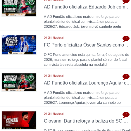
3
AD Fundão oficializa Eduardo Job como reforço para 2026/27
A AD Fundão oficializou mais um reforço para o
plantel sénior de futsal com vista à temporada
2026/27: Eduardo Job, jovem pivô canhoto portu
06-08 | Nacional
3
FC Porto oficializa Óscar Santos como 13.º reforço para o futsal: "O futsal acompanhou-me durante toda a vida"
O FC Porto anunciou esta quinta-feira, 6 de agosto de
2026, mais um reforço para o plantel sénior de futsal
com vista à estreia absoluta na modalid
06-08 | Nacional
3
AD Fundão oficializa Lourenço Aguiar como reforço para 2026/27
A AD Fundão oficializou mais um reforço para o
plantel sénior de futsal com vista à temporada
2026/27: Lourenço Aguiar, jovem ala canhoto po
06-08 | Nacional
3
Giovanni Danti reforça a baliza do SC Braga
O SC Braga anunciou a contratação de Giovanni Danti