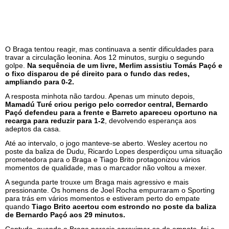
O Braga tentou reagir, mas continuava a sentir dificuldades para
travar a circulação leonina. Aos 12 minutos, surgiu o segundo
golpe.
Na sequência de um livre, Merlim assistiu Tomás Paçó e
o fixo disparou de pé direito para o fundo das redes,
ampliando para 0-2.
A resposta minhota não tardou. Apenas um minuto depois,
Mamadú Turé criou perigo pelo corredor central, Bernardo
Paçó defendeu para a frente e Barreto apareceu oportuno na
recarga para reduzir para 1-2
, devolvendo esperança aos
adeptos da casa.
Até ao intervalo, o jogo manteve-se aberto. Wesley acertou no
poste da baliza de Dudu, Ricardo Lopes desperdiçou uma situação
prometedora para o Braga e Tiago Brito protagonizou vários
momentos de qualidade, mas o marcador não voltou a mexer.
A segunda parte trouxe um Braga mais agressivo e mais
pressionante. Os homens de Joel Rocha empurraram o Sporting
para trás em vários momentos e estiveram perto do empate
quando
Tiago Brito acertou com estrondo no poste da baliza
de Bernardo Paçó aos 29 minutos.