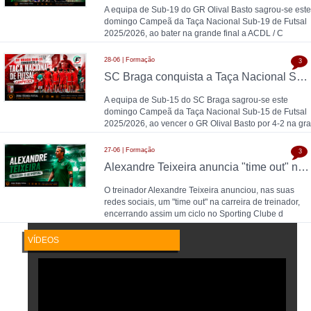
A equipa de Sub-19 do GR Olival Basto sagrou-se este
domingo Campeã da Taça Nacional Sub-19 de Futsal
2025/2026, ao bater na grande final a ACDL / C
28-06 | Formação
3
SC Braga conquista a Taça Nacional Sub-15 de Futsal e sobe ao Campeonato Nacional 26/27
A equipa de Sub-15 do SC Braga sagrou-se este
domingo Campeã da Taça Nacional Sub-15 de Futsal
2025/2026, ao vencer o GR Olival Basto por 4-2 na gra
27-06 | Formação
3
Alexandre Teixeira anuncia "time out" no futsal: pausa após título de Campeão Nacional pelo Sporting CP
O treinador Alexandre Teixeira anunciou, nas suas
redes sociais, um "time out" na carreira de treinador,
encerrando assim um ciclo no Sporting Clube d
VÍDEOS