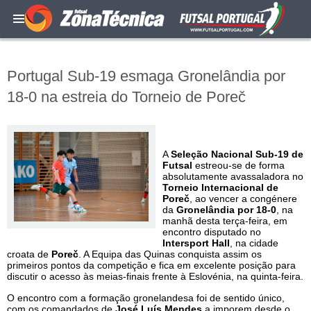
Portugal Sub-19 esmaga Gronelândia por
18-0 na estreia do Torneio de Poreč
A
Seleção Nacional Sub-19 de
Futsal
estreou-se de forma
absolutamente avassaladora no
Torneio Internacional de
Poreč
, ao vencer a congénere
da
Gronelândia por 18-0
, na
manhã desta terça-feira, em
encontro disputado no
Intersport Hall
, na cidade
croata de
Poreč
. A Equipa das Quinas conquista assim os
primeiros pontos da competição e fica em excelente posição para
discutir o acesso às meias-finais frente à Eslovénia, na quinta-feira.
O encontro com a formação gronelandesa foi de sentido único,
com os comandados de
José Luís Mendes
a imporem desde o