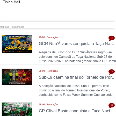
Finida Hall.
Notícias Relacionadas
28-06 | Formação
3
GCR Nun'Álvares conquista a Taça Nacional Sub-17 de Futsal nas grandes penalidades e sobe ao Nacional
A equipa de Sub-17 do GCR Nun'Álvares sagrou-se
este domingo Campeã da Taça Nacional Sub-17 de
Futsal 2025/2026, ao bater na grande final o CR Domu
28-06 | Formação
3
Sub-19 caem na final do Torneio de Poreč diante da Espanha (1-2)
A Seleção Nacional de Futsal Sub-19 perdeu este
domingo a final do Torneio Internacional de Poreč,
conhecido como Futsal Week Summer Cup, ao ceder
28-06 | Formação
3
GR Olival Basto conquista a Taça Nacional Sub-19 de Futsal após bater ACDL / CBIDN