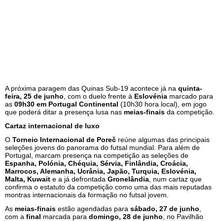
A próxima paragem das Quinas Sub-19 acontece já na
quinta-
feira, 25 de junho
, com o duelo frente à
Eslovénia
marcado para
as
09h30 em Portugal Continental
(10h30 hora local), em jogo
que poderá ditar a presença lusa nas
meias-finais
da competição.
Cartaz internacional de luxo
O
Torneio Internacional de Poreč
reúne algumas das principais
seleções jovens do panorama do futsal mundial. Para além de
Portugal, marcam presença na competição as seleções de
Espanha, Polónia, Chéquia, Sérvia, Finlândia, Croácia,
Marrocos, Alemanha, Ucrânia, Japão, Turquia, Eslovénia,
Malta, Kuwait
e a já defrontada
Gronelândia
, num cartaz que
confirma o estatuto da competição como uma das mais reputadas
montras internacionais da formação no futsal jovem.
As
meias-finais
estão agendadas para
sábado, 27 de junho
,
com a
final
marcada para
domingo, 28 de junho
, no Pavilhão