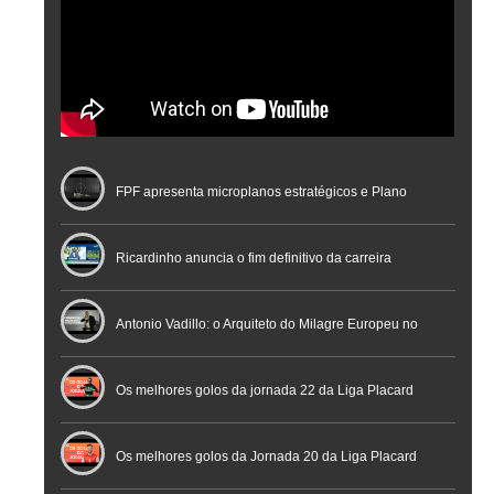
FPF apresenta microplanos estratégicos e Plano
Nacional de Arbitragem
Ricardinho anuncia o fim definitivo da carreira
profissional em conferência histórica na Cidade do
Antonio Vadillo: o Arquiteto do Milagre Europeu no
Futebol
Futsal | Documentário
Os melhores golos da jornada 22 da Liga Placard
Os melhores golos da Jornada 20 da Liga Placard