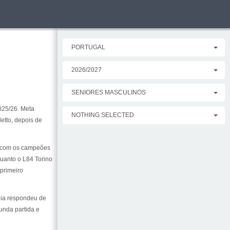
PORTUGAL
2026/2027
SENIORES MASCULINOS
025/26. Meta
NOTHING SELECTED
etto, depois de
), com os campeões
quanto o L84 Torino
 primeiro
ania respondeu de
unda partida e