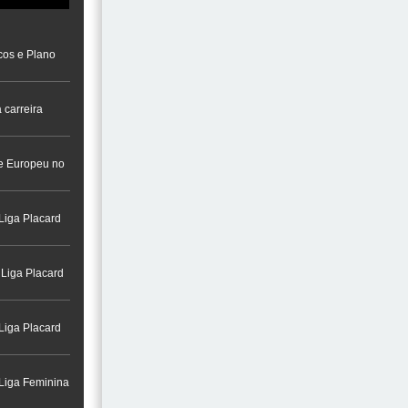
cos e Plano
 carreira
a na Cidade do
re Europeu no
Liga Placard
 Liga Placard
Liga Placard
 Liga Feminina