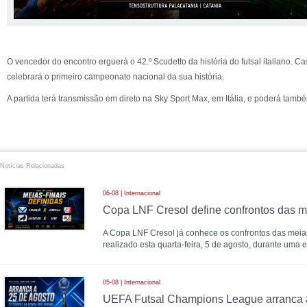
O vencedor do encontro erguerá o 42.º Scudetto da história do futsal italiano. Cas
celebrará o primeiro campeonato nacional da sua história.
A partida terá transmissão em direto na Sky Sport Max, em Itália, e poderá ta
Notícias Relacionadas
06-08 | Internacional
Copa LNF Cresol define confrontos das me
A Copa LNF Cresol já conhece os confrontos das meias-
realizado esta quarta-feira, 5 de agosto, durante uma 
05-08 | Internacional