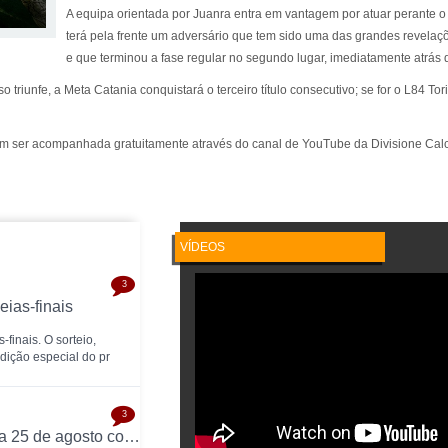
A equipa orientada por Juanra entra em vantagem por atuar perante o
terá pela frente um adversário que tem sido uma das grandes revela
e que terminou a fase regular no segundo lugar, imediatamente atrás d
o triunfe, a Meta Catania conquistará o terceiro título consecutivo; se for o L84 Tor
mbém ser acompanhada gratuitamente através do canal de YouTube da Divisione Calc
VÍDEOS
3
ias-finais
finais. O sorteio,
edição especial do pr
3
UEFA Futsal Champions League arranca a 25 de agosto com 32 equipas na ronda preliminar