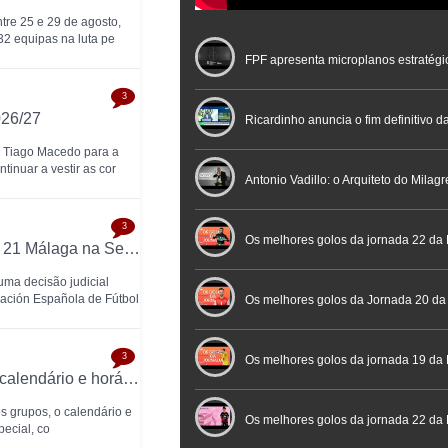
tre 25 e 29 de agosto,
 32 equipas na luta pe
FPF apresenta microplanos estratégi
3
026/27
Nacional de Arbitragem
Ricardinho anuncia o fim definitivo da
e Tiago Macedo para a
tinuar a vestir as cor
profissional em conferência históric
Antonio Vadillo: o Arquiteto do Milag
3
Futebol
Futsal | Documentário
Os melhores golos da jornada 22 da 
Tribunal obriga RFEF a inscrever Heredia 21 Málaga na Segunda Divisão
ma decisão judicial
ación Española de Fútbol
Os melhores golos da Jornada 20 da
3
Futsal
Os melhores golos da jornada 19 da 
Taça Brasil de Futsal 2026 já tem grupos, calendário e horários definidos
s grupos, o calendário e
Os melhores golos da jornada 22 da
pecial, co