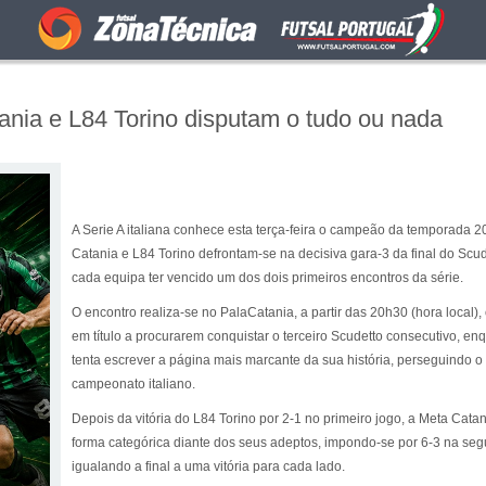
tania e L84 Torino disputam o tudo ou nada
A Serie A italiana conhece esta terça-feira o campeão da temporada 2
Catania e L84 Torino defrontam-se na decisiva gara-3 da final do Scud
cada equipa ter vencido um dos dois primeiros encontros da série.
O encontro realiza-se no PalaCatania, a partir das 20h30 (hora local
em título a procurarem conquistar o terceiro Scudetto consecutivo, en
tenta escrever a página mais marcante da sua história, perseguindo o
campeonato italiano.
Depois da vitória do L84 Torino por 2-1 no primeiro jogo, a Meta Cat
forma categórica diante dos seus adeptos, impondo-se por 6-3 na seg
igualando a final a uma vitória para cada lado.