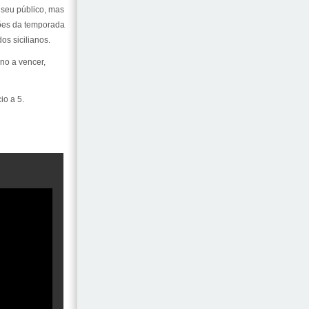
 seu público, mas
ções da temporada
os sicilianos.
ino a vencer,
io a 5.