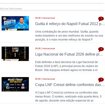
Notícias Relacionadas
09-08 | Internacional
3
Guitta é reforço do Napoli Futsal 2012 para 2026/2027
Uma contratação de peso mundial. Guitta, guarda
redes brasileiro e um dos melhores do mundo na sua
posição, é o mais recente reforço do Napoli F
09-08 | Internacional
3
Liga Nacional de Futsal 2026 define play offs, oito equipas em disputa por vaga nos quartos de final
Está definida a fase decisiva da Liga Nacional de
Futsal 2026 (LNF), a principal prova de clubes do
Brasil. Oito equipas entram agora no formato a el
06-08 | Internacional
3
Copa LNF Cresol define confrontos das meias-finais
A Copa LNF Cresol já conhece os confrontos das
meias-finais. O sorteio, realizado esta quarta-feira, 5
de agosto, durante uma edição especial do pr