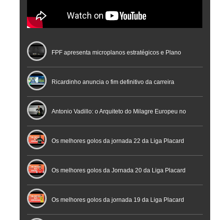
FPF apresenta microplanos estratégicos e Plano
Nacional de Arbitragem
Ricardinho anuncia o fim definitivo da carreira
profissional em conferência histórica na Cidade do
Antonio Vadillo: o Arquiteto do Milagre Europeu no
Futebol
Futsal | Documentário
Os melhores golos da jornada 22 da Liga Placard
Os melhores golos da Jornada 20 da Liga Placard
Futsal
Os melhores golos da jornada 19 da Liga Placard