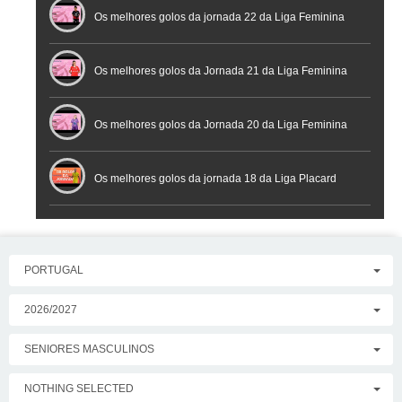
Os melhores golos da jornada 22 da Liga Feminina
Placard
Os melhores golos da Jornada 21 da Liga Feminina
Placard
Os melhores golos da Jornada 20 da Liga Feminina
Placard
Os melhores golos da jornada 18 da Liga Placard
PORTUGAL
2026/2027
SENIORES MASCULINOS
NOTHING SELECTED