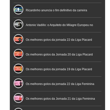
Nacional de Arbitragem
Ricardinho anuncia o fim definitivo da carreira
profissional em conferência histórica na Cidade do
Antonio Vadillo: o Arquiteto do Milagre Europeu no
Futebol
Futsal | Documentário
Os melhores golos da jornada 22 da Liga Placard
Os melhores golos da Jornada 20 da Liga Placard
Futsal
Os melhores golos da jornada 19 da Liga Placard
Os melhores golos da jornada 22 da Liga Feminina
Placard
Os melhores golos da Jornada 21 da Liga Feminina