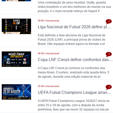
Uma contratação de peso mundial. Guitta, guarda
redes brasileiro e um dos melhores do mundo na sua
posição, é o mais recente reforço do Napoli F
09-08 | Internacional
3
Liga Nacional de Futsal 2026 define play offs, oito equipas em disputa por vaga nos quartos de final
Está definida a fase decisiva da Liga Nacional de
Futsal 2026 (LNF), a principal prova de clubes do
Brasil. Oito equipas entram agora no formato a el
06-08 | Internacional
3
Copa LNF Cresol define confrontos das meias-finais
A Copa LNF Cresol já conhece os confrontos das
meias-finais. O sorteio, realizado esta quarta-feira, 5
de agosto, durante uma edição especial do pr
05-08 | Internacional
3
UEFA Futsal Champions League arranca a 25 de agosto com 32 equipas na ronda preliminar
A UEFA Futsal Champions League 2026/27 inicia-se
entre 25 e 29 de agosto, com a disputa da ronda
preliminar, fase que vai reunir 32 equipas na luta pe