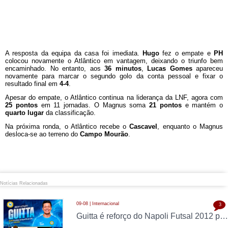
A resposta da equipa da casa foi imediata.
Hugo
fez o empate e
PH
colocou novamente o Atlântico em vantagem, deixando o triunfo bem
encaminhado. No entanto, aos
36 minutos
,
Lucas Gomes
apareceu
novamente para marcar o segundo golo da conta pessoal e fixar o
resultado final em
4-4
.
Apesar do empate, o Atlântico continua na liderança da LNF, agora com
25 pontos
em 11 jornadas. O Magnus soma
21 pontos
e mantém o
quarto lugar
da classificação.
Na próxima ronda, o Atlântico recebe o
Cascavel
, enquanto o Magnus
desloca-se ao terreno do
Campo Mourão
.
Notícias Relacionadas
09-08 | Internacional
3
Guitta é reforço do Napoli Futsal 2012 para 2026/2027