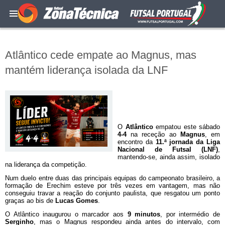
Atlântico cede empate ao Magnus, mas
mantém liderança isolada da LNF
O
Atlântico
empatou este sábado
4-4
na receção ao
Magnus
, em
encontro da
11.ª jornada da Liga
Nacional de Futsal (LNF)
,
mantendo-se, ainda assim, isolado
na liderança da competição.
Num duelo entre duas das principais equipas do campeonato brasileiro, a
formação de Erechim esteve por três vezes em vantagem, mas não
conseguiu travar a reação do conjunto paulista, que resgatou um ponto
graças ao bis de
Lucas Gomes
.
O Atlântico inaugurou o marcador aos
9 minutos
, por intermédio de
Serginho
, mas o Magnus respondeu ainda antes do intervalo, com