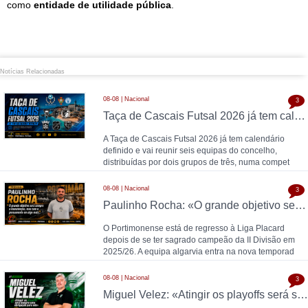
como
entidade de utilidade pública
.
Notícias Relacionadas
08-08 | Nacional
3
Taça de Cascais Futsal 2026 já tem calendário definido
A Taça de Cascais Futsal 2026 já tem calendário
definido e vai reunir seis equipas do concelho,
distribuídas por dois grupos de três, numa compet
08-08 | Nacional
3
Paulinho Rocha: «O grande objetivo será sempre a manutenção, mas com o pensamento em algo mais»
O Portimonense está de regresso à Liga Placard
depois de se ter sagrado campeão da II Divisão em
2025/26. A equipa algarvia entra na nova temporad
08-08 | Nacional
3
Miguel Velez: «Atingir os playoffs será sempre uma obrigação para nós»