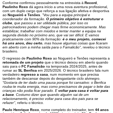
Conforme confirmou pessoalmente na entrevista à
Record
,
Paulinho Roxo
dá agora início a uma nova aventura profissional,
com um duplo cargo que reforça a sua ligação afetiva e desportiva
ao
Nogueiró e Tenões
.
"Vou para a equipa principal e
coordenador da formação.
O primeiro objetivo é estruturar o
clube
, que passou a ser utilidade pública, por isso os
patrocinadores podem chegar mais firme economicamente. Mas
estabilizar, trabalhar com miúdos e tentar manter a equipa na
segunda divisão no próximo ano, que vai ser difícil. E vamos
praticamente com 90% da formação:
é o meu projeto, comecei
há uns anos, deu certo
, mas houve algumas coisas que ficaram
em aberto com a minha saída para o Famalicão"
, revelou o técnico
brasileiro.
O regresso de
Paulinho Roxo
ao Nogueiró e Tenões representa a
retomada de um projeto
que o técnico deixou em aberto quando
saiu para o
FC Famalicão
na temporada 2024/2025, antes de
rumar ao
SL Benfica
em 2025/2026. O técnico brasileiro fala num
verdadeiro
regresso a casa
, num momento em que precisa
também de descansar depois do desgastante ciclo alvinegro.
"Gostaria de ter dado uma pausa porque foi cansativo: o Benfica
rouba-te muita energia, mas como precisamos de pagar o leite das
crianças não podia ficar parado. E
voltar para casa é voltar para
a base
. Costumo dizer que quando alguém sai de um
relacionamento, é preciso voltar para casa dos pais para se
refazer"
, referiu o técnico.
Paulo Henrique Roxo
, nome completo do treinador, tem
44 anos