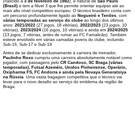
(nascido a
3 de fevereiro de 1982
), é natural de
São Paulo
(Brasil)
e tem a Nivel 3 que lhe permite orientar equipas até ao
mais alto nível competitivo europeu. O técnico brasileiro conta com
um percurso profundamente ligado ao
Nogueiró e Tenões
, com
várias temporadas ao serviço do clube
ao longo dos últimos
anos:
2021/2022
(27 jogos, 18 vitórias),
2022/2023
(23 jogos, 10
vitórias),
2023/2024
(16 jogos, 10 vitórias) e ainda em
2024/2025
(13 jogos, 7 vitórias, antes de rumar ao FC Famalicão). Também
esteve envolvido em várias camadas jovens do clube, incluindo
Sub-15, Sub-17 e Sub-19.
Antes de se dedicar exclusivamente à carreira de treinador,
Paulinho Roxo
cumpriu uma carreira absolutamente notável como
jogador, com passagens pelo
CR Candoso, SC Braga (várias
temporadas), Futsal Azeméis, Unidos Pinheirense, Operário,
Oxipharma FS, FC Andorra e ainda pela Novaya Generatsiya
na Rússia
. Uma vasta bagagem competitiva que o técnico vai
levar para o novo desafio ao serviço do emblema da região de
Braga.