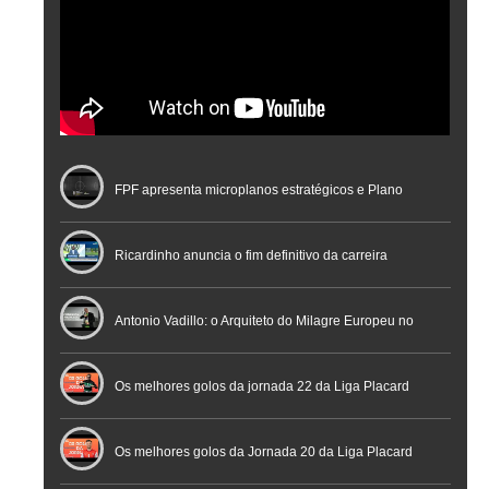
FPF apresenta microplanos estratégicos e Plano
Nacional de Arbitragem
Ricardinho anuncia o fim definitivo da carreira
profissional em conferência histórica na Cidade do
Antonio Vadillo: o Arquiteto do Milagre Europeu no
Futebol
Futsal | Documentário
Os melhores golos da jornada 22 da Liga Placard
Os melhores golos da Jornada 20 da Liga Placard