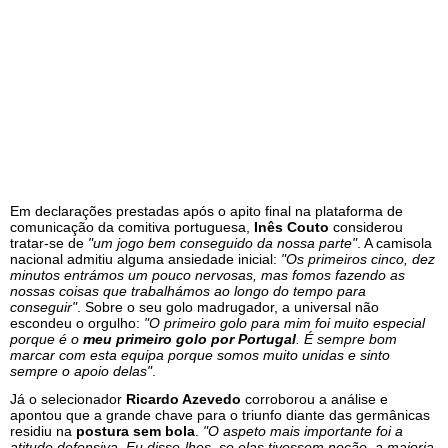
Em declarações prestadas após o apito final na plataforma de
comunicação da comitiva portuguesa,
Inês Couto
considerou
tratar-se de
"um jogo bem conseguido da nossa parte"
. A camisola
nacional admitiu alguma ansiedade inicial:
"Os primeiros cinco, dez
minutos entrámos um pouco nervosas, mas fomos fazendo as
nossas coisas que trabalhámos ao longo do tempo para
conseguir"
. Sobre o seu golo madrugador, a universal não
escondeu o orgulho:
"O primeiro golo para mim foi muito especial
porque é o
meu primeiro golo por Portugal
. É sempre bom
marcar com esta equipa porque somos muito unidas e sinto
sempre o apoio delas"
.
Já o selecionador
Ricardo Azevedo
corroborou a análise e
apontou que a grande chave para o triunfo diante das germânicas
residiu na
postura sem bola
.
"O aspeto mais importante foi a
atitude defensiva. Eu disse-lhes, se elas tivessem noção, a maioria