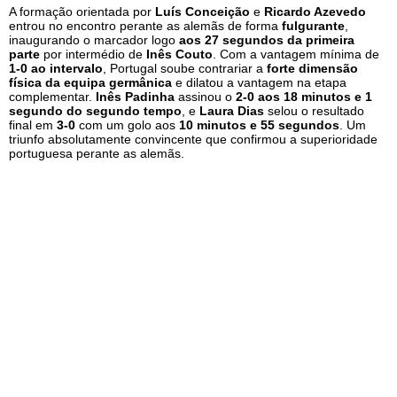
A formação orientada por
Luís Conceição
e
Ricardo Azevedo
entrou no encontro perante as alemãs de forma
fulgurante
,
inaugurando o marcador logo
aos 27 segundos da primeira
parte
por intermédio de
Inês Couto
. Com a vantagem mínima de
1-0 ao intervalo
, Portugal soube contrariar a
forte dimensão
física da equipa germânica
e dilatou a vantagem na etapa
complementar.
Inês Padinha
assinou o
2-0 aos 18 minutos e 1
segundo do segundo tempo
, e
Laura Dias
selou o resultado
final em
3-0
com um golo aos
10 minutos e 55 segundos
. Um
triunfo absolutamente convincente que confirmou a superioridade
portuguesa perante as alemãs.