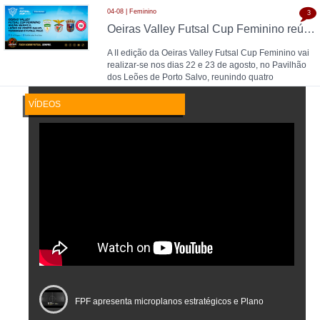
04-08 | Feminino
3
Oeiras Valley Futsal Cup Feminino reúne Benfica, Leões de Porto Salvo, Torreense e Futsal Feijó
A II edição da Oeiras Valley Futsal Cup Feminino vai
realizar-se nos dias 22 e 23 de agosto, no Pavilhão
dos Leões de Porto Salvo, reunindo quatro
VÍDEOS
FPF apresenta microplanos estratégicos e Plano