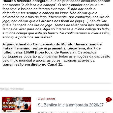
Ricardo Azevedo
assegurou que as prioridades absolutas passam
por manter
"a defesa e a cabeça"
. O selecionador apelou a um
foco total e isolado de fatores externos:
"É não dar nada a
defender e ter sempre a cabeça no lugar. Não deixar que o
adversário no estilo de jogo, fisicamente, por contactos, nos tire do
jogo; não deixar que os árbitros nos tirem do jogo (...) não deixar
que a bancada nos tire do jogo. Temos de viver para nós. Amanhã
temos de viver para nós. Aqui só interessa a minha colega do lado,
a minha colega que está no banco. Se continuarmos a viver assim,
acho que podemos ser felizes"
.
A
grande final do Campeonato do Mundo Universitário de
Futsal Feminino
realiza-se já
amanhã, terça-feira, dia 7 de
julho, pelas 16h00 (hora local de Varsóvia)
. Os adeptos
portugueses poderão acompanhar todas as emoções da discussão
pelo título mundial e apoiar as cores nacionais através da
transmissão em direto no Canal 11
.
Notícias Relacionadas
07-08 | Feminino
3
SL Benfica inicia temporada 2026/27