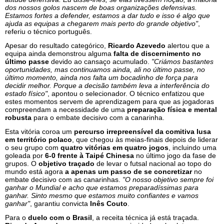
dos nossos golos nascem de boas organizações defensivas.
Estamos fortes a defender, estamos a dar tudo e isso é algo que
ajuda as equipas a chegarem mais perto do grande objetivo"
,
referiu o técnico português.
Apesar do resultado categórico,
Ricardo Azevedo
alertou que a
equipa ainda demonstrou alguma
falta de discernimento no
último passe
devido ao cansaço acumulado.
"Criámos bastantes
oportunidades, mas continuamos ainda, ali no último passe, no
último momento, ainda nos falta um bocadinho de força para
decidir melhor. Porque a decisão também leva a interferência do
estado físico"
, apontou o selecionador. O técnico enfatizou que
estes momentos servem de aprendizagem para que as jogadoras
compreendam a necessidade de uma
preparação física e mental
robusta
para o embate decisivo com a canarinha.
Esta vitória coroa um
percurso irrepreensível da comitiva lusa
em território polaco
, que chegou às meias-finais depois de liderar
o seu grupo com
quatro vitórias em quatro jogos
, incluindo uma
goleada por
6-0 frente à Taipé Chinesa
no último jogo da fase de
grupos. O
objetivo traçado
de levar o futsal nacional ao topo do
mundo está agora
a apenas um passo de se concretizar
no
embate decisivo com as canarinhas.
"O nosso objetivo sempre foi
ganhar o Mundial e acho que estamos preparadíssimas para
ganhar. Sinto mesmo que estamos muito confiantes e vamos
ganhar"
, garantiu convicta
Inês Couto
.
Para o
duelo com o Brasil
, a receita técnica já está traçada.