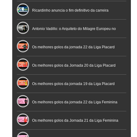
Nacional de Arbitragem
Ricardinho anuncia o fim definitivo da carreira
profissional em conferência histórica na Cidade do
Antonio Vadillo: o Arquiteto do Milagre Europeu no
Futebol
Futsal | Documentário
Os melhores golos da jornada 22 da Liga Placard
Os melhores golos da Jornada 20 da Liga Placard
Futsal
Os melhores golos da jornada 19 da Liga Placard
Os melhores golos da jornada 22 da Liga Feminina
Placard
Os melhores golos da Jornada 21 da Liga Feminina