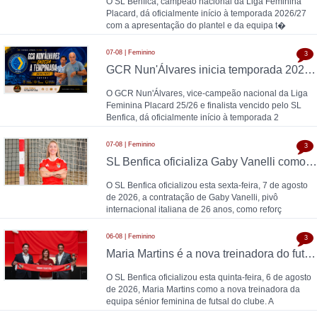
O SL Benfica, campeão nacional da Liga Feminina
Placard, dá oficialmente início à temporada 2026/27
com a apresentação do plantel e da equipa t�
07-08 | Feminino
3
GCR Nun'Álvares inicia temporada 2026/27
O GCR Nun'Álvares, vice-campeão nacional da Liga
Feminina Placard 25/26 e finalista vencido pelo SL
Benfica, dá oficialmente início à temporada 2
07-08 | Feminino
3
SL Benfica oficializa Gaby Vanelli como reforço para 2026/27: pivô internacional italiana chega da AS Roma, conforme a Zona Técnica Futsal já havia avançado
O SL Benfica oficializou esta sexta-feira, 7 de agosto
de 2026, a contratação de Gaby Vanelli, pivô
internacional italiana de 26 anos, como reforç
06-08 | Feminino
3
Maria Martins é a nova treinadora do futsal feminino do SL Benfica: contrato válido até 2028 com as campeãs nacionais
O SL Benfica oficializou esta quinta-feira, 6 de agosto
de 2026, Maria Martins como a nova treinadora da
equipa sénior feminina de futsal do clube. A