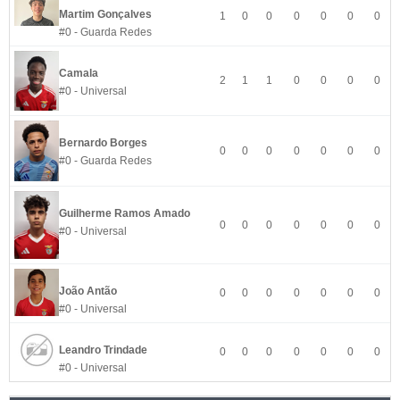
Martim Gonçalves
1
0
0
0
0
0
0
#0 - Guarda Redes
Camala
2
1
1
0
0
0
0
#0 - Universal
Bernardo Borges
0
0
0
0
0
0
0
#0 - Guarda Redes
Guilherme Ramos Amado
0
0
0
0
0
0
0
#0 - Universal
João Antão
0
0
0
0
0
0
0
#0 - Universal
Leandro Trindade
0
0
0
0
0
0
0
#0 - Universal