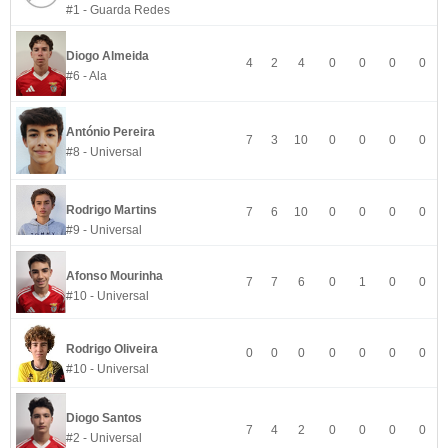
#1 - Guarda Redes
Diogo Almeida
4
2
4
0
0
0
0
#6 - Ala
António Pereira
7
3
10
0
0
0
0
#8 - Universal
Rodrigo Martins
7
6
10
0
0
0
0
#9 - Universal
Afonso Mourinha
7
7
6
0
1
0
0
#10 - Universal
Rodrigo Oliveira
0
0
0
0
0
0
0
#10 - Universal
Diogo Santos
7
4
2
0
0
0
0
#2 - Universal