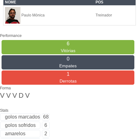
NOME
POS
Paulo Mónica
Treinador
Performance
6
Vitórias
0
Empates
1
Derrotas
Forma
V
V
V
D
V
Stats
golos marcados
68
golos sofridos
6
amarelos
2