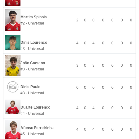
Martim Spinola
2
0
0
0
0
0
0
#2 - Universal
Dinis Lourenço
4
0
4
0
0
0
0
#3 - Universal
João Caetano
3
0
3
0
0
0
0
#3 - Universal
Dinis Paulo
0
0
0
0
0
0
0
#3 - Universal
Duarte Lourenço
4
0
4
0
0
0
0
#4 - Universal
Afonso Ferreirinha
4
0
4
0
0
0
0
#5 - Universal