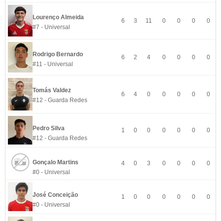
Lourenço Almeida
6
3
11
0
0
0
0
#7 - Universal
Rodrigo Bernardo
6
2
4
0
0
0
0
#11 - Universal
Tomás Valdez
6
4
0
0
0
0
0
#12 - Guarda Redes
Pedro Silva
1
0
0
0
0
0
0
#12 - Guarda Redes
Gonçalo Martins
4
0
3
0
0
0
0
#0 - Universal
José Conceição
1
0
0
0
0
0
0
#0 - Universal