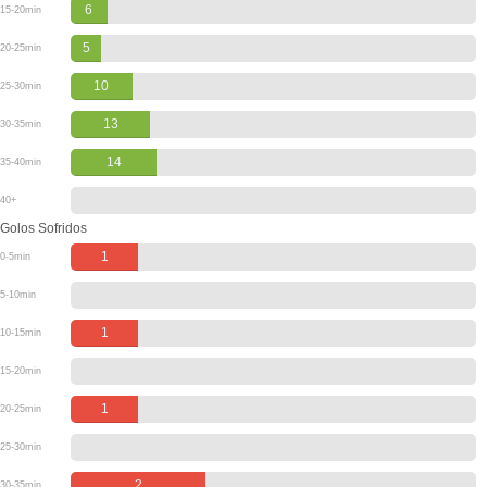
6
15-20min
5
20-25min
10
25-30min
13
30-35min
14
35-40min
40+
Golos Sofridos
1
0-5min
5-10min
1
10-15min
15-20min
1
20-25min
25-30min
2
30-35min