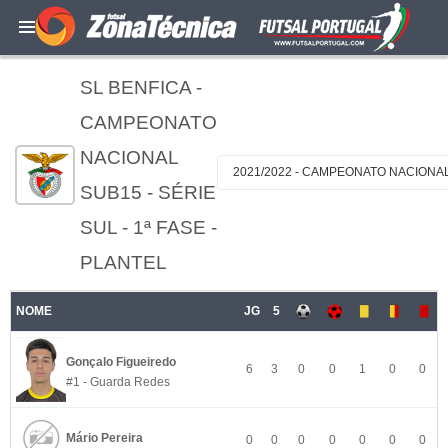
SL BENFICA -
CAMPEONATO
NACIONAL
2021/2022 - CAMPEONATO NACIONAL 
SUB15 - SÉRIE
SUL - 1ª FASE -
PLANTEL
NOME
JG
5
Gonçalo Figueiredo
6
3
0
0
1
0
0
#1 - Guarda Redes
Mário Pereira
0
0
0
0
0
0
0