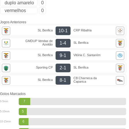
duplo amarelo
0
vermelhos
0
Jogos Anteriores
10-1
SL Benfica
CRP Ribafria
GMDUP Vendas de
1-4
SL Benfica
Azeitão
9-1
SL Benfica
Vitória C. Santarém
2-1
Sporting CP
SL Benfica
CB Charneca da
8-1
SL Benfica
Caparica
Golos Marcados
7
0-5min
5
5-10min
6
10-15min