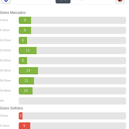
Golos Marcados
9
0-5min
9
5-10min
6
10-15min
13
15-20min
6
20-25min
14
25-30min
11
30-35min
10
35-40min
40+
Golos Sofridos
3
0-5min
9
5-10min