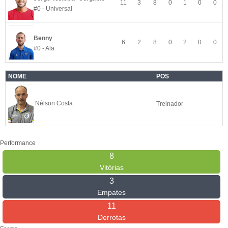
11
3
8
0
1
0
0
#0 - Universal
Benny
6
2
8
0
2
0
0
#0 - Ala
NOME
POS
Nélson Costa
Treinador
Performance
8
Vitórias
3
Empates
11
Derrotas