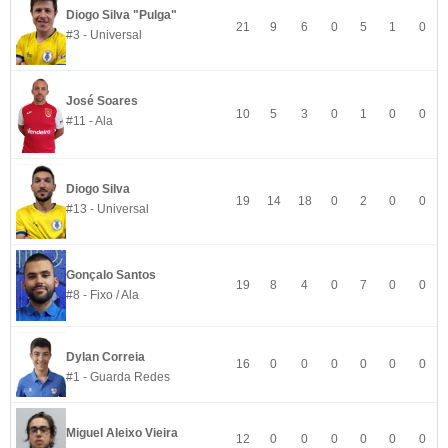
Diogo Silva "Pulga"
21
9
6
0
5
1
0
#3 - Universal
José Soares
10
5
3
0
1
0
0
#11 - Ala
Diogo Silva
19
14
18
0
2
0
0
#13 - Universal
Gonçalo Santos
19
8
4
0
7
0
0
#8 - Fixo / Ala
Dylan Correia
16
0
0
0
0
0
0
#1 - Guarda Redes
Miguel Aleixo Vieira
12
0
0
0
0
0
0