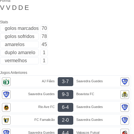
Forma
V
V
D
D
E
Stats
golos marcados
70
golos sofridos
78
amarelos
45
duplo amarelo
1
vermelhos
1
Jogos Anteriores
3-7
AJ Fiães
Saavedra Guedes
9-3
Saavedra Guedes
Boavista FC
6-4
Rio Ave FC
Saavedra Guedes
2-0
FC Famalicão
Saavedra Guedes
4-4
Saavedra Guedes
Valpaços Futsal