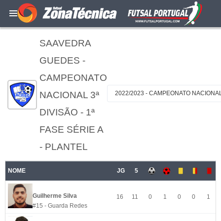
SAAVEDRA
GUEDES -
CAMPEONATO
NACIONAL 3ª
2022/2023 - CAMPEONATO NACIONAL 3
DIVISÃO - 1ª
FASE SÉRIE A
- PLANTEL
NOME
JG
5
Guilherme Silva
16
11
0
1
0
0
1
#15 - Guarda Redes