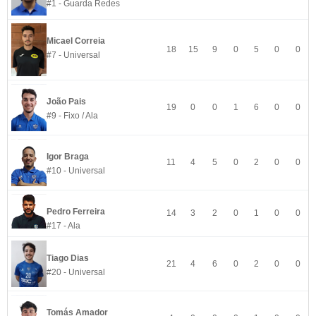
#1 - Guarda Redes
Micael Correia
18
15
9
0
5
0
0
#7 - Universal
João Pais
19
0
0
1
6
0
0
#9 - Fixo / Ala
Igor Braga
11
4
5
0
2
0
0
#10 - Universal
Pedro Ferreira
14
3
2
0
1
0
0
#17 - Ala
Tiago Dias
21
4
6
0
2
0
0
#20 - Universal
Tomás Amador