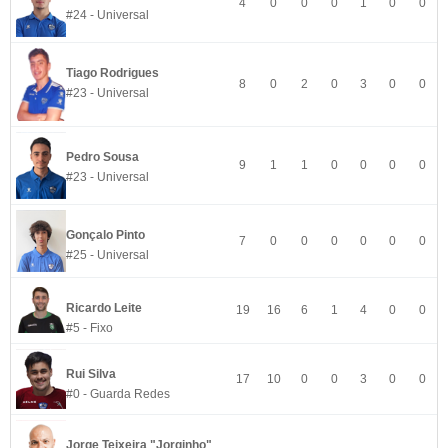
4
0
0
0
1
0
0
#24 - Universal
Tiago Rodrigues
8
0
2
0
3
0
0
#23 - Universal
Pedro Sousa
9
1
1
0
0
0
0
#23 - Universal
Gonçalo Pinto
7
0
0
0
0
0
0
#25 - Universal
Ricardo Leite
19
16
6
1
4
0
0
#5 - Fixo
Rui Silva
17
10
0
0
3
0
0
#0 - Guarda Redes
Jorge Teixeira "Jorginho"