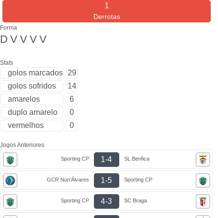
1
Derrotas
Forma
D
V
V
V
V
Stats
golos marcados
29
golos sofridos
14
amarelos
6
duplo amarelo
0
vermelhos
0
Jogos Anteriores
1-4
Sporting CP
SL Benfica
1-5
GCR Nun’Álvares
Sporting CP
4-3
Sporting CP
SC Braga