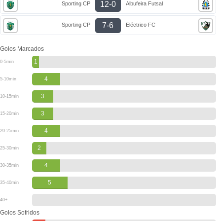
12-0
Sporting CP
Albufeira Futsal
7-6
Sporting CP
Eléctrico FC
Golos Marcados
1
0-5min
4
5-10min
3
10-15min
3
15-20min
4
20-25min
2
25-30min
4
30-35min
5
35-40min
40+
Golos Sofridos