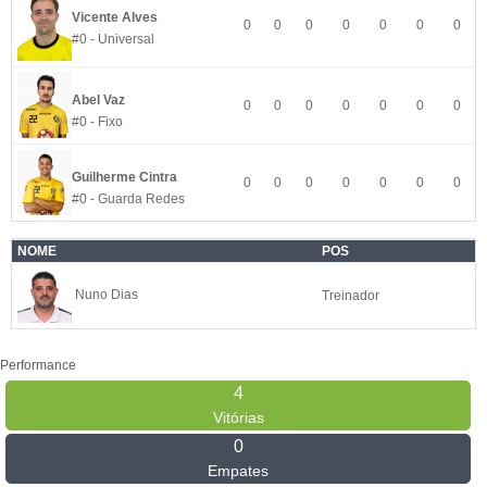
Vicente Alves
0
0
0
0
0
0
0
#0 - Universal
Abel Vaz
0
0
0
0
0
0
0
#0 - Fixo
Guilherme Cintra
0
0
0
0
0
0
0
#0 - Guarda Redes
NOME
POS
Nuno Dias
Treinador
Performance
4
Vitórias
0
Empates