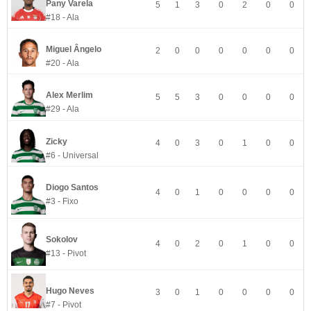
Pany Varela
5
1
3
0
2
0
0
#18 - Ala
Miguel Ângelo
2
0
0
0
0
0
0
#20 - Ala
Alex Merlim
5
5
3
0
0
0
0
#29 - Ala
Zicky
4
0
3
0
1
0
0
#6 - Universal
Diogo Santos
4
0
1
0
0
0
0
#3 - Fixo
Sokolov
4
0
2
0
1
0
0
#13 - Pivot
Hugo Neves
3
0
1
0
0
0
0
#7 - Pivot