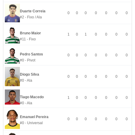
Duarte Correia
0
0
0
0
0
0
0
#2 - Fixo / Ala
Bruno Maior
1
0
1
0
0
0
0
#11 - Fixo
Pedro Santos
0
0
0
0
0
0
0
#0 - Pivot
Diogo Silva
0
0
0
0
0
0
0
#0 - Ala
Tiago Macedo
1
0
0
0
0
0
0
#0 - Ala
Emanuel Pereira
0
0
0
0
0
0
0
#0 - Universal