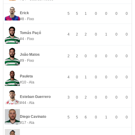
Erick
5
5
1
0
0
0
0
#8 - Fixo
Tomás Paçó
4
2
2
0
1
0
0
#4 - Fixo
João Matos
2
2
0
0
0
0
0
#9 - Fixo
Pauleta
4
0
1
0
0
0
0
#10 - Ala
Esteban Guerrero
3
0
2
0
0
0
0
#44 - Ala
Diego Cavinato
5
5
6
0
1
0
0
#17 - Ala