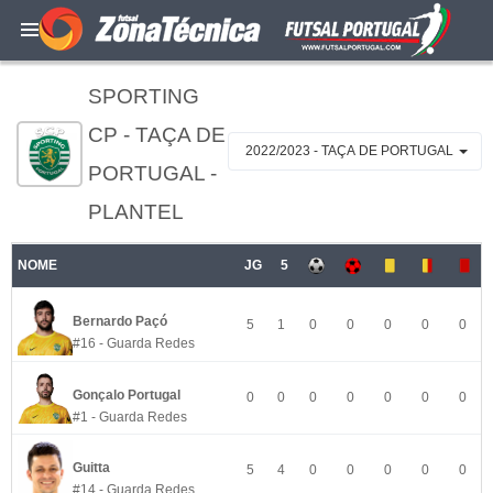
SPORTING
CP - TAÇA DE
2022/2023 - TAÇA DE PORTUGAL
PORTUGAL -
PLANTEL
NOME
JG
5
Bernardo Paçó
5
1
0
0
0
0
0
#16 - Guarda Redes
Gonçalo Portugal
0
0
0
0
0
0
0
#1 - Guarda Redes
Guitta
5
4
0
0
0
0
0
#14 - Guarda Redes