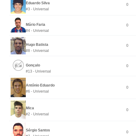
Eduardo Silva
0
#3 - Universal
Mário Faria
0
#4 - Universal
Hugo Batista
0
#8 - Universal
Gonçalo
0
#13 - Universal
António Eduardo
0
#6 - Universal
Mica
0
#2 - Universal
Sérgio Santos
0