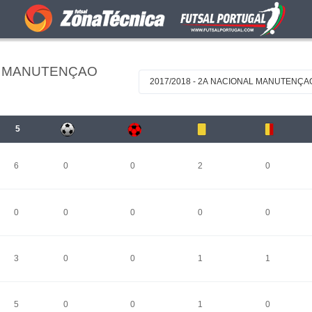
AL MANUTENÇAO
2017/2018 - 2A NACIONAL MANUTENÇA
5
6
0
0
2
0
0
0
0
0
0
3
0
0
1
1
5
0
0
1
0