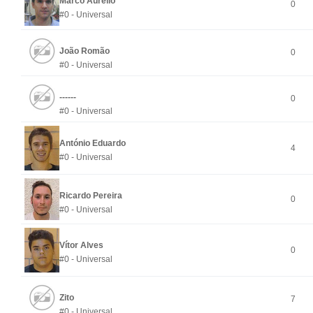
Marco Aurélio
0
#0 - Universal
João Romão
0
#0 - Universal
------
0
#0 - Universal
António Eduardo
4
#0 - Universal
Ricardo Pereira
0
#0 - Universal
Vítor Alves
0
#0 - Universal
Zito
7
#0 - Universal