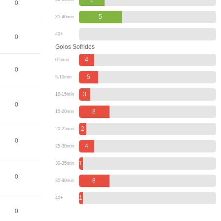
0
5
35-40min
40+
0
Golos Sofridos
4
0-5min
0
5
5-10min
3
10-15min
0
8
15-20min
2
20-25min
0
4
25-30min
1
30-35min
0
8
35-40min
1
40+
0