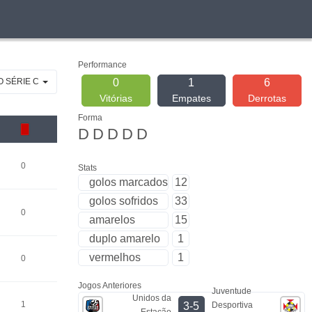
Performance
O SÉRIE C
0
1
6
Vitórias
Empates
Derrotas
Forma
D
D
D
D
D
0
Stats
golos marcados
12
golos sofridos
33
0
amarelos
15
duplo amarelo
1
vermelhos
1
0
Jogos Anteriores
Juventude
Unidos da
1
Desportiva
3-5
Estação