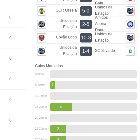
Gaia
Unidos da
GCR Ossela
5-0
Estação
0
Amigos
Unidos da
Abeira
2-5
Estação
Douro
Unidos da
Covão Lobo
10-3
0
Estação
Unidos da
SC Silvalde
1-4
Estação
0
Golos Marcados
0-5min
0
1
5-10min
10-15min
0
4
15-20min
20-25min
0
3
25-30min
3
30-35min