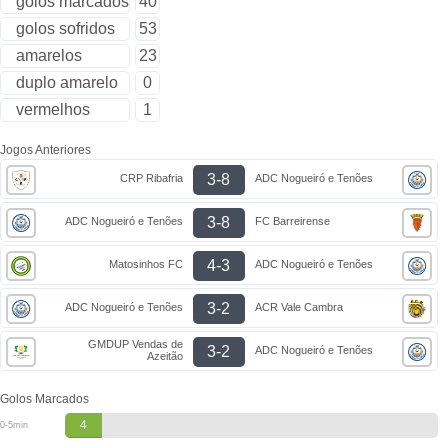
golos marcados
40
golos sofridos
53
amarelos
23
duplo amarelo
0
vermelhos
1
Jogos Anteriores
3-8
CRP Ribafria
ADC Nogueiró e Tenões
3-8
ADC Nogueiró e Tenões
FC Barreirense
4-3
Matosinhos FC
ADC Nogueiró e Tenões
3-2
ADC Nogueiró e Tenões
ACR Vale Cambra
GMDUP Vendas de
3-2
ADC Nogueiró e Tenões
Azeitão
Golos Marcados
4
0-5min