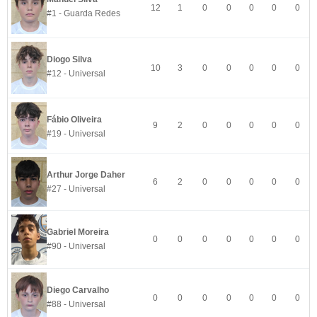
12
1
0
0
0
0
0
#1 - Guarda Redes
Diogo Silva
10
3
0
0
0
0
0
#12 - Universal
Fábio Oliveira
9
2
0
0
0
0
0
#19 - Universal
Arthur Jorge Daher
6
2
0
0
0
0
0
#27 - Universal
Gabriel Moreira
0
0
0
0
0
0
0
#90 - Universal
Diego Carvalho
0
0
0
0
0
0
0
#88 - Universal