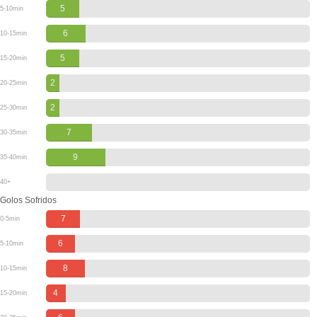
5
5-10min
6
10-15min
5
15-20min
2
20-25min
2
25-30min
7
30-35min
9
35-40min
40+
Golos Sofridos
7
0-5min
6
5-10min
8
10-15min
4
15-20min