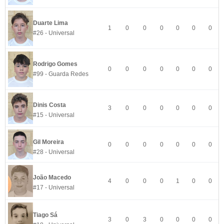
Duarte Lima
1
0
0
0
0
0
0
#26 - Universal
Rodrigo Gomes
0
0
0
0
0
0
0
#99 - Guarda Redes
Dinis Costa
3
0
0
0
0
0
0
#15 - Universal
Gil Moreira
0
0
0
0
0
0
0
#28 - Universal
João Macedo
4
0
0
0
1
0
0
#17 - Universal
Tiago Sá
3
0
3
0
0
0
0