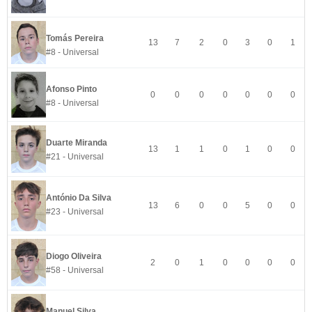
Tomás Pereira
13
7
2
0
3
0
1
#8 - Universal
Afonso Pinto
0
0
0
0
0
0
0
#8 - Universal
Duarte Miranda
13
1
1
0
1
0
0
#21 - Universal
António Da Silva
13
6
0
0
5
0
0
#23 - Universal
Diogo Oliveira
2
0
1
0
0
0
0
#58 - Universal
Manuel Silva