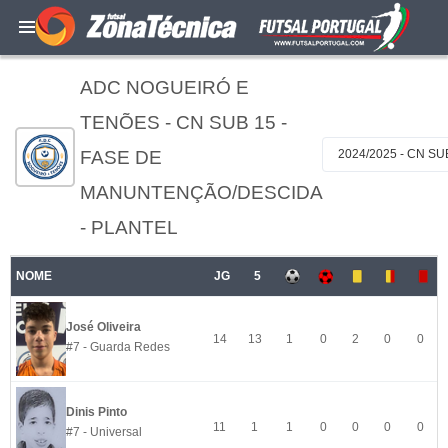
ADC NOGUEIRÓ E
TENÕES - CN SUB 15 -
FASE DE
2024/2025 - CN S
MANUNTENÇÃO/DESCIDA
- PLANTEL
NOME
JG
5
José Oliveira
14
13
1
0
2
0
0
#7 - Guarda Redes
Dinis Pinto
11
1
1
0
0
0
0
#7 - Universal