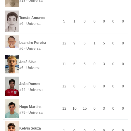
#18 - Universal
Tomás Antunes
5
1
0
0
0
0
0
#6 - Universal
Leandro Pereira
12
9
6
1
5
0
0
#6 - Universal
José Silva
11
6
5
0
3
0
0
#6 - Universal
João Ramos
12
8
5
0
0
0
0
#44 - Universal
Hugo Martins
12
10
15
0
3
0
0
#79 - Universal
Kelvin Souza
1
0
0
0
0
0
0