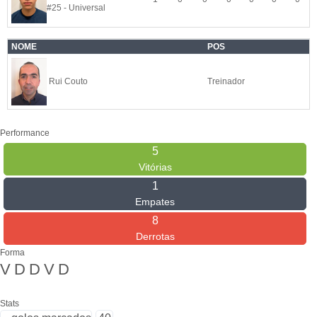
#25 - Universal
NOME
POS
Rui Couto
Treinador
Performance
5
Vitórias
1
Empates
8
Derrotas
Forma
V
D
D
V
D
Stats